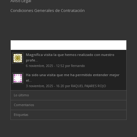
Aviso Legal
Condiciones Generales de Contratación
Comentarios
Magnífica visita la que hemos realizado con nuestro
profe...
6 noviembre, 2025 - 12:52 por Fernando
Ha sido una visita que me ha permitido entender mejor
el...
3 noviembre, 2025 - 16:20 por RAQUEL PAJARES ROJO
Lo último
Comentarios
Etiquetas