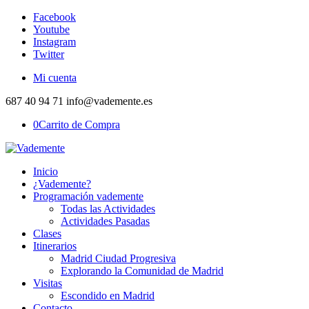
Facebook
Youtube
Instagram
Twitter
Mi cuenta
687 40 94 71 info@vademente.es
0
Carrito de Compra
Inicio
¿Vademente?
Programación vademente
Todas las Actividades
Actividades Pasadas
Clases
Itinerarios
Madrid Ciudad Progresiva
Explorando la Comunidad de Madrid
Visitas
Escondido en Madrid
Contacto