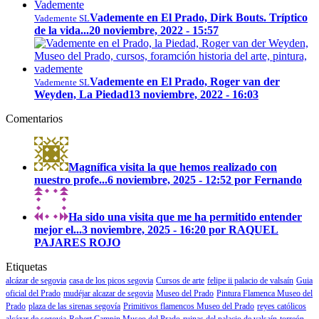
Vademente en El Prado, Dirk Bouts. Tríptico
Vademente SL
de la vida...
20 noviembre, 2022 - 15:57
Vademente en El Prado, Roger van der
Vademente SL
Weyden, La Piedad
13 noviembre, 2022 - 16:03
Comentarios
Magnífica visita la que hemos realizado con
nuestro profe...
6 noviembre, 2025 - 12:52 por Fernando
Ha sido una visita que me ha permitido entender
mejor el...
3 noviembre, 2025 - 16:20 por RAQUEL
PAJARES ROJO
Etiquetas
alcázar de segovia
casa de los picos segovia
Cursos de arte
felipe ii palacio de valsaín
Guia
oficial del Prado
mudéjar alcazar de segovia
Museo del Prado
Pintura Flamenca Museo del
Prado
plaza de las sirenas segovía
Primitivos flamencos Museo del Prado
reyes católicos
alcázar de segovia
Robert Campin Museo del Prado
ruinas del palacio de valsaín
torreón