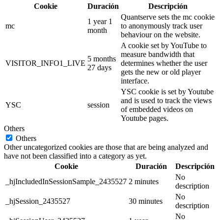
Cookie
Duración
Descripción
Quantserve sets the mc cookie
1 year 1
mc
to anonymously track user
month
behaviour on the website.
A cookie set by YouTube to
measure bandwidth that
5 months
VISITOR_INFO1_LIVE
determines whether the user
27 days
gets the new or old player
interface.
YSC cookie is set by Youtube
and is used to track the views
YSC
session
of embedded videos on
Youtube pages.
Others
Others
Other uncategorized cookies are those that are being analyzed and
have not been classified into a category as yet.
Cookie
Duración
Descripción
No
_hjIncludedInSessionSample_2435527
2 minutes
description
No
_hjSession_2435527
30 minutes
description
No