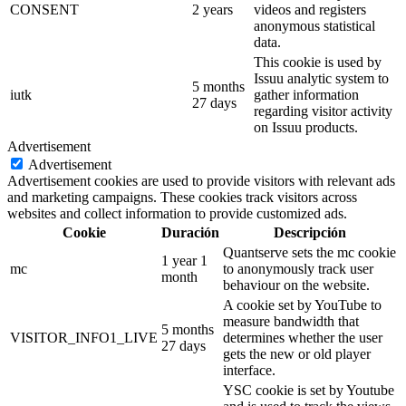
CONSENT
2 years
videos and registers
anonymous statistical
data.
This cookie is used by
Issuu analytic system to
5 months
iutk
gather information
27 days
regarding visitor activity
on Issuu products.
Advertisement
Advertisement
Advertisement cookies are used to provide visitors with relevant ads
and marketing campaigns. These cookies track visitors across
websites and collect information to provide customized ads.
Cookie
Duración
Descripción
Quantserve sets the mc cookie
1 year 1
mc
to anonymously track user
month
behaviour on the website.
A cookie set by YouTube to
measure bandwidth that
5 months
VISITOR_INFO1_LIVE
determines whether the user
27 days
gets the new or old player
interface.
YSC cookie is set by Youtube