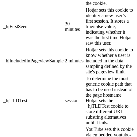
the cookie.
Hotjar sets this cookie to
identify a new user’s
first session. It stores a
30
_hjFirstSeen
true/false value,
minutes
indicating whether it
was the first time Hotjar
saw this user.
Hotjar sets this cookie to
know whether a user is
_hjIncludedInPageviewSample
2 minutes
included in the data
sampling defined by the
site's pageview limit.
To determine the most
generic cookie path that
has to be used instead of
the page hostname,
_hjTLDTest
session
Hotjar sets the
_hjTLDTest cookie to
store different URL
substring alternatives
until it fails.
YouTube sets this cookie
via embedded youtube-