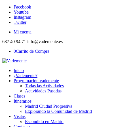
Facebook
Youtube
Instagram
Twitter
Mi cuenta
687 40 94 71 info@vademente.es
0
Carrito de Compra
Inicio
¿Vademente?
Programación vademente
Todas las Actividades
Actividades Pasadas
Clases
Itinerarios
Madrid Ciudad Progresiva
Explorando la Comunidad de Madrid
Visitas
Escondido en Madrid
Contacto