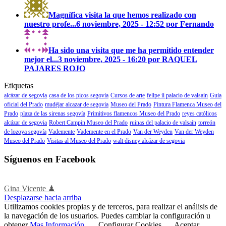
Magnífica visita la que hemos realizado con
nuestro profe...
6 noviembre, 2025 - 12:52 por Fernando
Ha sido una visita que me ha permitido entender
mejor el...
3 noviembre, 2025 - 16:20 por RAQUEL
PAJARES ROJO
Etiquetas
alcázar de segovia
casa de los picos segovia
Cursos de arte
felipe ii palacio de valsaín
Guia
oficial del Prado
mudéjar alcazar de segovia
Museo del Prado
Pintura Flamenca Museo del
Prado
plaza de las sirenas segovía
Primitivos flamencos Museo del Prado
reyes católicos
alcázar de segovia
Robert Campin Museo del Prado
ruinas del palacio de valsaín
torreón
de lozoya segovía
Vademente
Vademente en el Prado
Van der Weyden
Van der Weyden
Museo del Prado
Visitas al Museo del Prado
walt disney alcázar de segovia
Síguenos en Facebook
Gina Vicente ♟
Desplazarse hacia arriba
Utilizamos cookies propias y de terceros, para realizar el análisis de
la navegación de los usuarios. Puedes cambiar la configuración u
obtener
Mas Información
.
Configurar Cookies
Aceptar