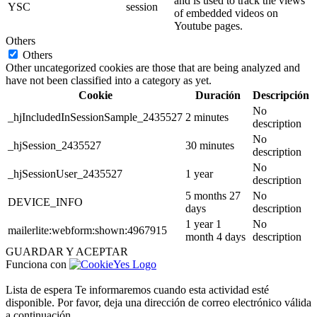
and is used to track the views
YSC
session
of embedded videos on
Youtube pages.
Others
Others
Other uncategorized cookies are those that are being analyzed and
have not been classified into a category as yet.
Cookie
Duración
Descripción
No
_hjIncludedInSessionSample_2435527
2 minutes
description
No
_hjSession_2435527
30 minutes
description
No
_hjSessionUser_2435527
1 year
description
5 months 27
No
DEVICE_INFO
days
description
1 year 1
No
mailerlite:webform:shown:4967915
month 4 days
description
GUARDAR Y ACEPTAR
Funciona con
Lista de espera
Te informaremos cuando esta actividad esté
disponible. Por favor, deja una dirección de correo electrónico válida
a continuación.