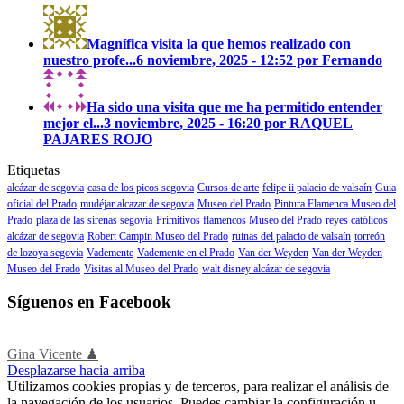
Magnífica visita la que hemos realizado con
nuestro profe...
6 noviembre, 2025 - 12:52 por Fernando
Ha sido una visita que me ha permitido entender
mejor el...
3 noviembre, 2025 - 16:20 por RAQUEL
PAJARES ROJO
Etiquetas
alcázar de segovia
casa de los picos segovia
Cursos de arte
felipe ii palacio de valsaín
Guia
oficial del Prado
mudéjar alcazar de segovia
Museo del Prado
Pintura Flamenca Museo del
Prado
plaza de las sirenas segovía
Primitivos flamencos Museo del Prado
reyes católicos
alcázar de segovia
Robert Campin Museo del Prado
ruinas del palacio de valsaín
torreón
de lozoya segovía
Vademente
Vademente en el Prado
Van der Weyden
Van der Weyden
Museo del Prado
Visitas al Museo del Prado
walt disney alcázar de segovia
Síguenos en Facebook
Gina Vicente ♟
Desplazarse hacia arriba
Utilizamos cookies propias y de terceros, para realizar el análisis de
la navegación de los usuarios. Puedes cambiar la configuración u