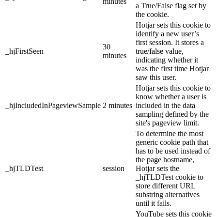
minutes
a True/False flag set by
the cookie.
Hotjar sets this cookie to
identify a new user’s
first session. It stores a
30
_hjFirstSeen
true/false value,
minutes
indicating whether it
was the first time Hotjar
saw this user.
Hotjar sets this cookie to
know whether a user is
_hjIncludedInPageviewSample
2 minutes
included in the data
sampling defined by the
site's pageview limit.
To determine the most
generic cookie path that
has to be used instead of
the page hostname,
_hjTLDTest
session
Hotjar sets the
_hjTLDTest cookie to
store different URL
substring alternatives
until it fails.
YouTube sets this cookie