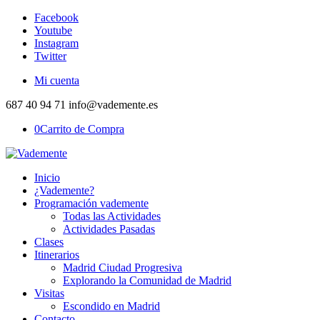
Facebook
Youtube
Instagram
Twitter
Mi cuenta
687 40 94 71 info@vademente.es
0
Carrito de Compra
Inicio
¿Vademente?
Programación vademente
Todas las Actividades
Actividades Pasadas
Clases
Itinerarios
Madrid Ciudad Progresiva
Explorando la Comunidad de Madrid
Visitas
Escondido en Madrid
Contacto