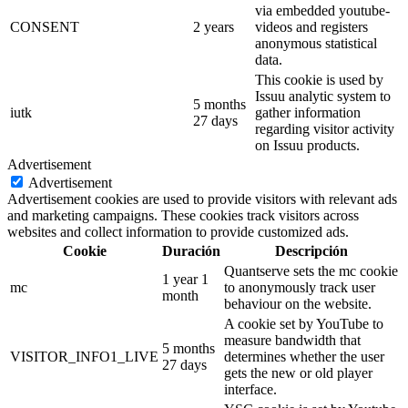
via embedded youtube-
CONSENT
2 years
videos and registers
anonymous statistical
data.
This cookie is used by
Issuu analytic system to
5 months
iutk
gather information
27 days
regarding visitor activity
on Issuu products.
Advertisement
Advertisement
Advertisement cookies are used to provide visitors with relevant ads
and marketing campaigns. These cookies track visitors across
websites and collect information to provide customized ads.
Cookie
Duración
Descripción
Quantserve sets the mc cookie
1 year 1
mc
to anonymously track user
month
behaviour on the website.
A cookie set by YouTube to
measure bandwidth that
5 months
VISITOR_INFO1_LIVE
determines whether the user
27 days
gets the new or old player
interface.