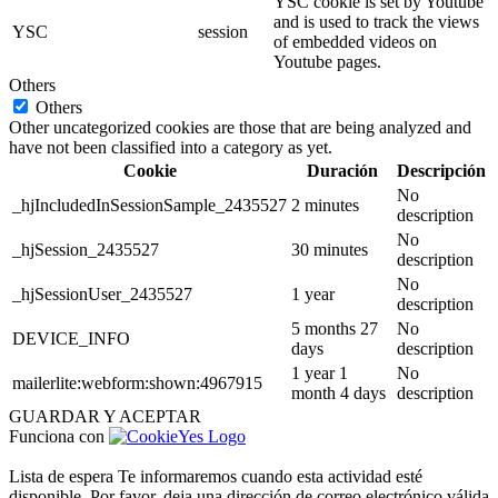
YSC cookie is set by Youtube
and is used to track the views
YSC
session
of embedded videos on
Youtube pages.
Others
Others
Other uncategorized cookies are those that are being analyzed and
have not been classified into a category as yet.
Cookie
Duración
Descripción
No
_hjIncludedInSessionSample_2435527
2 minutes
description
No
_hjSession_2435527
30 minutes
description
No
_hjSessionUser_2435527
1 year
description
5 months 27
No
DEVICE_INFO
days
description
1 year 1
No
mailerlite:webform:shown:4967915
month 4 days
description
GUARDAR Y ACEPTAR
Funciona con
Lista de espera
Te informaremos cuando esta actividad esté
disponible. Por favor, deja una dirección de correo electrónico válida