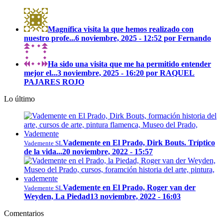
Magnífica visita la que hemos realizado con
nuestro profe...
6 noviembre, 2025 - 12:52 por Fernando
Ha sido una visita que me ha permitido entender
mejor el...
3 noviembre, 2025 - 16:20 por RAQUEL
PAJARES ROJO
Lo último
Vademente en El Prado, Dirk Bouts. Tríptico
Vademente SL
de la vida...
20 noviembre, 2022 - 15:57
Vademente en El Prado, Roger van der
Vademente SL
Weyden, La Piedad
13 noviembre, 2022 - 16:03
Comentarios