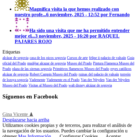
Magnífica visita la que hemos realizado con
nuestro profe...
6 noviembre, 2025 - 12:52 por Fernando
Ha sido una visita que me ha permitido entender
mejor el...
3 noviembre, 2025 - 16:20 por RAQUEL
PAJARES ROJO
Etiquetas
alcázar de segovia
casa de los picos segovia
Cursos de arte
felipe ii palacio de valsaín
Guia
oficial del Prado
mudéjar alcazar de segovia
Museo del Prado
Pintura Flamenca Museo del
Prado
plaza de las sirenas segovía
Primitivos flamencos Museo del Prado
reyes católicos
alcázar de segovia
Robert Campin Museo del Prado
ruinas del palacio de valsaín
torreón
de lozoya segovía
Vademente
Vademente en el Prado
Van der Weyden
Van der Weyden
Museo del Prado
Visitas al Museo del Prado
walt disney alcázar de segovia
Síguenos en Facebook
Gina Vicente ♟
Desplazarse hacia arriba
Utilizamos cookies propias y de terceros, para realizar el análisis de
la navegación de los usuarios. Puedes cambiar la configuración u
obtener
Mas Información
.
Configurar Cookies
Aceptar