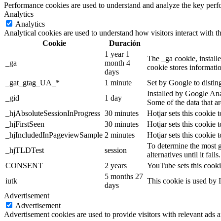
Performance cookies are used to understand and analyze the key perfor
Analytics
Analytics
Analytical cookies are used to understand how visitors interact with th
Cookie
Duración
1 year 1
The _ga cookie, installe
_ga
month 4
cookie stores informati
days
_gat_gtag_UA_*
1 minute
Set by Google to distin
Installed by Google Anal
_gid
1 day
Some of the data that ar
_hjAbsoluteSessionInProgress
30 minutes
Hotjar sets this cookie t
_hjFirstSeen
30 minutes
Hotjar sets this cookie t
_hjIncludedInPageviewSample
2 minutes
Hotjar sets this cookie 
To determine the most g
_hjTLDTest
session
alternatives until it fails.
CONSENT
2 years
YouTube sets this cooki
5 months 27
iutk
This cookie is used by I
days
Advertisement
Advertisement
Advertisement cookies are used to provide visitors with relevant ads 