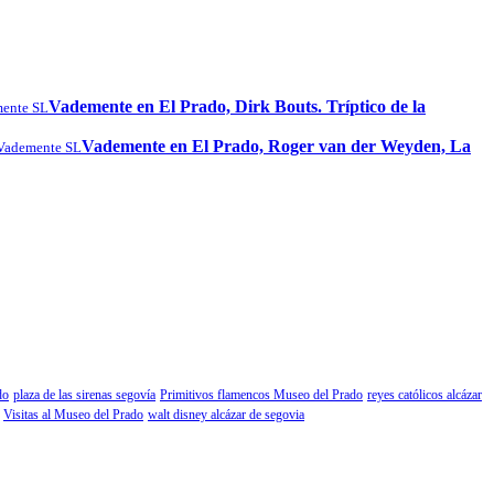
Vademente en El Prado, Dirk Bouts. Tríptico de la
ente SL
Vademente en El Prado, Roger van der Weyden, La
Vademente SL
do
plaza de las sirenas segovía
Primitivos flamencos Museo del Prado
reyes católicos alcázar
Visitas al Museo del Prado
walt disney alcázar de segovia