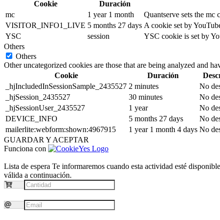
Cookie
Duración
mc
1 year 1 month
Quantserve sets the mc 
VISITOR_INFO1_LIVE
5 months 27 days
A cookie set by YouTube 
YSC
session
YSC cookie is set by Yo
Others
Others
Other uncategorized cookies are those that are being analyzed and have
Cookie
Duración
Desc
_hjIncludedInSessionSample_2435527
2 minutes
No des
_hjSession_2435527
30 minutes
No des
_hjSessionUser_2435527
1 year
No des
DEVICE_INFO
5 months 27 days
No des
mailerlite:webform:shown:4967915
1 year 1 month 4 days
No des
GUARDAR Y ACEPTAR
Funciona con
Lista de espera
Te informaremos cuando esta actividad esté disponible.
válida a continuación.