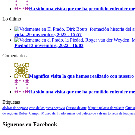
Ha sido una visita que me ha permitido entender mejo
Lo último
vida...
20 noviembre, 2022 - 15:57
Piedad
13 noviembre, 2022 - 16:03
Comentarios
Magnífica visita la que hemos realizado con nuestro 
Ha sido una visita que me ha permitido entender mejo
Etiquetas
alcázar de segovia
casa de los picos segovia
Cursos de arte
felipe ii palacio de valsaín
Guia o
de segovia
Robert Campin Museo del Prado
ruinas del palacio de valsaín
torreón de lozoya 
Síguenos en Facebook