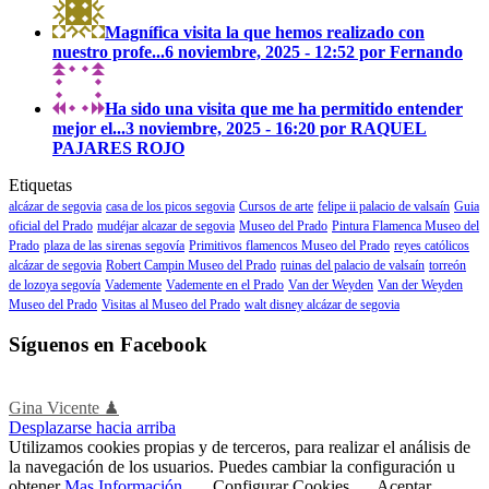
Magnífica visita la que hemos realizado con
nuestro profe...
6 noviembre, 2025 - 12:52 por Fernando
Ha sido una visita que me ha permitido entender
mejor el...
3 noviembre, 2025 - 16:20 por RAQUEL
PAJARES ROJO
Etiquetas
alcázar de segovia
casa de los picos segovia
Cursos de arte
felipe ii palacio de valsaín
Guia
oficial del Prado
mudéjar alcazar de segovia
Museo del Prado
Pintura Flamenca Museo del
Prado
plaza de las sirenas segovía
Primitivos flamencos Museo del Prado
reyes católicos
alcázar de segovia
Robert Campin Museo del Prado
ruinas del palacio de valsaín
torreón
de lozoya segovía
Vademente
Vademente en el Prado
Van der Weyden
Van der Weyden
Museo del Prado
Visitas al Museo del Prado
walt disney alcázar de segovia
Síguenos en Facebook
Gina Vicente ♟
Desplazarse hacia arriba
Utilizamos cookies propias y de terceros, para realizar el análisis de
la navegación de los usuarios. Puedes cambiar la configuración u
obtener
Mas Información
.
Configurar Cookies
Aceptar