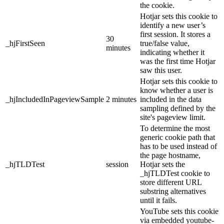
the cookie.
Hotjar sets this cookie to
identify a new user’s
first session. It stores a
30
_hjFirstSeen
true/false value,
minutes
indicating whether it
was the first time Hotjar
saw this user.
Hotjar sets this cookie to
know whether a user is
_hjIncludedInPageviewSample
2 minutes
included in the data
sampling defined by the
site's pageview limit.
To determine the most
generic cookie path that
has to be used instead of
the page hostname,
_hjTLDTest
session
Hotjar sets the
_hjTLDTest cookie to
store different URL
substring alternatives
until it fails.
YouTube sets this cookie
via embedded youtube-