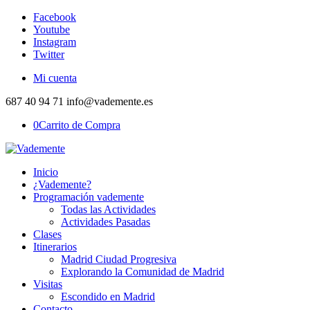
Facebook
Youtube
Instagram
Twitter
Mi cuenta
687 40 94 71 info@vademente.es
0
Carrito de Compra
Inicio
¿Vademente?
Programación vademente
Todas las Actividades
Actividades Pasadas
Clases
Itinerarios
Madrid Ciudad Progresiva
Explorando la Comunidad de Madrid
Visitas
Escondido en Madrid
Contacto