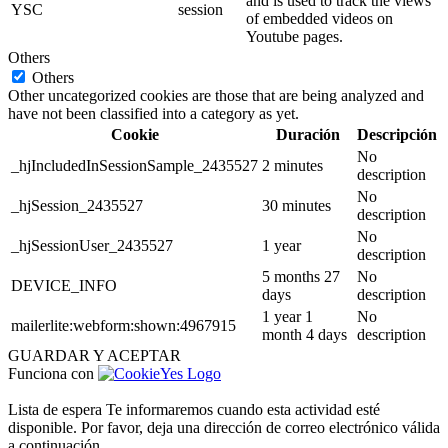
and is used to track the views
YSC
session
of embedded videos on
Youtube pages.
Others
Others
Other uncategorized cookies are those that are being analyzed and
have not been classified into a category as yet.
Cookie
Duración
Descripción
No
_hjIncludedInSessionSample_2435527
2 minutes
description
No
_hjSession_2435527
30 minutes
description
No
_hjSessionUser_2435527
1 year
description
5 months 27
No
DEVICE_INFO
days
description
1 year 1
No
mailerlite:webform:shown:4967915
month 4 days
description
GUARDAR Y ACEPTAR
Funciona con
Lista de espera
Te informaremos cuando esta actividad esté
disponible. Por favor, deja una dirección de correo electrónico válida
a continuación.