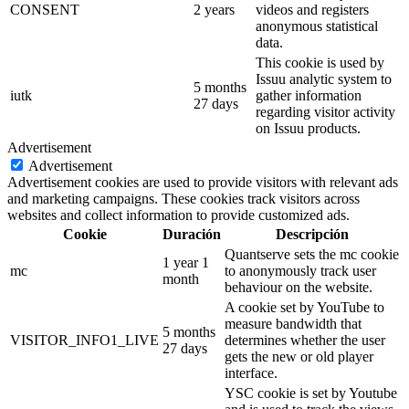
CONSENT
2 years
videos and registers
anonymous statistical
data.
This cookie is used by
Issuu analytic system to
5 months
iutk
gather information
27 days
regarding visitor activity
on Issuu products.
Advertisement
Advertisement
Advertisement cookies are used to provide visitors with relevant ads
and marketing campaigns. These cookies track visitors across
websites and collect information to provide customized ads.
Cookie
Duración
Descripción
Quantserve sets the mc cookie
1 year 1
mc
to anonymously track user
month
behaviour on the website.
A cookie set by YouTube to
measure bandwidth that
5 months
VISITOR_INFO1_LIVE
determines whether the user
27 days
gets the new or old player
interface.
YSC cookie is set by Youtube