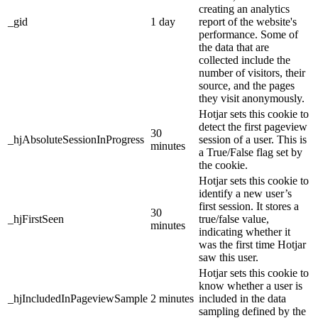
creating an analytics
_gid
1 day
report of the website's
performance. Some of
the data that are
collected include the
number of visitors, their
source, and the pages
they visit anonymously.
Hotjar sets this cookie to
detect the first pageview
30
_hjAbsoluteSessionInProgress
session of a user. This is
minutes
a True/False flag set by
the cookie.
Hotjar sets this cookie to
identify a new user’s
first session. It stores a
30
_hjFirstSeen
true/false value,
minutes
indicating whether it
was the first time Hotjar
saw this user.
Hotjar sets this cookie to
know whether a user is
_hjIncludedInPageviewSample
2 minutes
included in the data
sampling defined by the