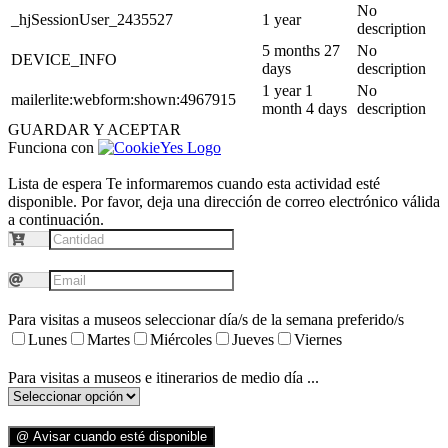
No
_hjSessionUser_2435527
1 year
description
5 months 27
No
DEVICE_INFO
days
description
1 year 1
No
mailerlite:webform:shown:4967915
month 4 days
description
GUARDAR Y ACEPTAR
Funciona con
Lista de espera
Te informaremos cuando esta actividad esté
disponible. Por favor, deja una dirección de correo electrónico válida
a continuación.
Para visitas a museos seleccionar día/s de la semana preferido/s
Lunes
Martes
Miércoles
Jueves
Viernes
Para visitas a museos e itinerarios de medio día ...
@ Avisar cuando esté disponible