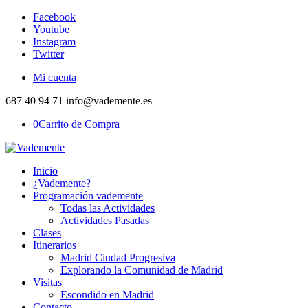
Facebook
Youtube
Instagram
Twitter
Mi cuenta
687 40 94 71 info@vademente.es
0
Carrito de Compra
Inicio
¿Vademente?
Programación vademente
Todas las Actividades
Actividades Pasadas
Clases
Itinerarios
Madrid Ciudad Progresiva
Explorando la Comunidad de Madrid
Visitas
Escondido en Madrid
Contacto