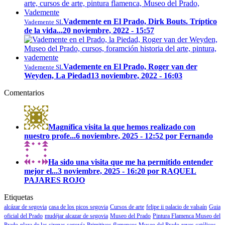
Vademente en El Prado, Dirk Bouts. Tríptico
Vademente SL
de la vida...
20 noviembre, 2022 - 15:57
Vademente en El Prado, Roger van der
Vademente SL
Weyden, La Piedad
13 noviembre, 2022 - 16:03
Comentarios
Magnífica visita la que hemos realizado con
nuestro profe...
6 noviembre, 2025 - 12:52 por Fernando
Ha sido una visita que me ha permitido entender
mejor el...
3 noviembre, 2025 - 16:20 por RAQUEL
PAJARES ROJO
Etiquetas
alcázar de segovia
casa de los picos segovia
Cursos de arte
felipe ii palacio de valsaín
Guia
oficial del Prado
mudéjar alcazar de segovia
Museo del Prado
Pintura Flamenca Museo del
Prado
plaza de las sirenas segovía
Primitivos flamencos Museo del Prado
reyes católicos