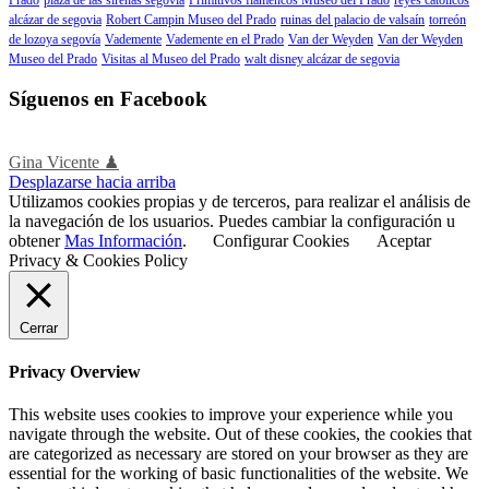
alcázar de segovia
Robert Campin Museo del Prado
ruinas del palacio de valsaín
torreón
de lozoya segovía
Vademente
Vademente en el Prado
Van der Weyden
Van der Weyden
Museo del Prado
Visitas al Museo del Prado
walt disney alcázar de segovia
Síguenos en Facebook
Gina Vicente ♟
Desplazarse hacia arriba
Utilizamos cookies propias y de terceros, para realizar el análisis de
la navegación de los usuarios. Puedes cambiar la configuración u
obtener
Mas Información
.
Configurar Cookies
Aceptar
Privacy & Cookies Policy
Cerrar
Privacy Overview
This website uses cookies to improve your experience while you
navigate through the website. Out of these cookies, the cookies that
are categorized as necessary are stored on your browser as they are
essential for the working of basic functionalities of the website. We