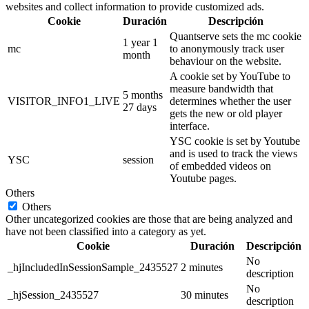
websites and collect information to provide customized ads.
Cookie
Duración
Descripción
Quantserve sets the mc cookie
1 year 1
mc
to anonymously track user
month
behaviour on the website.
A cookie set by YouTube to
measure bandwidth that
5 months
VISITOR_INFO1_LIVE
determines whether the user
27 days
gets the new or old player
interface.
YSC cookie is set by Youtube
and is used to track the views
YSC
session
of embedded videos on
Youtube pages.
Others
Others
Other uncategorized cookies are those that are being analyzed and
have not been classified into a category as yet.
Cookie
Duración
Descripción
No
_hjIncludedInSessionSample_2435527
2 minutes
description
No
_hjSession_2435527
30 minutes
description