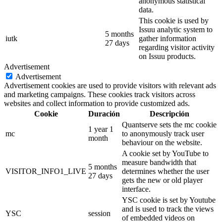
anonymous statistical
data.
This cookie is used by
Issuu analytic system to
5 months
iutk
gather information
27 days
regarding visitor activity
on Issuu products.
Advertisement
Advertisement
Advertisement cookies are used to provide visitors with relevant ads
and marketing campaigns. These cookies track visitors across
websites and collect information to provide customized ads.
Cookie
Duración
Descripción
Quantserve sets the mc cookie
1 year 1
mc
to anonymously track user
month
behaviour on the website.
A cookie set by YouTube to
measure bandwidth that
5 months
VISITOR_INFO1_LIVE
determines whether the user
27 days
gets the new or old player
interface.
YSC cookie is set by Youtube
and is used to track the views
YSC
session
of embedded videos on