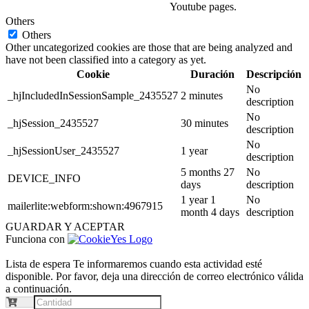
Youtube pages.
Others
Others
Other uncategorized cookies are those that are being analyzed and
have not been classified into a category as yet.
Cookie
Duración
Descripción
No
_hjIncludedInSessionSample_2435527
2 minutes
description
No
_hjSession_2435527
30 minutes
description
No
_hjSessionUser_2435527
1 year
description
5 months 27
No
DEVICE_INFO
days
description
1 year 1
No
mailerlite:webform:shown:4967915
month 4 days
description
GUARDAR Y ACEPTAR
Funciona con
Lista de espera
Te informaremos cuando esta actividad esté
disponible. Por favor, deja una dirección de correo electrónico válida
a continuación.