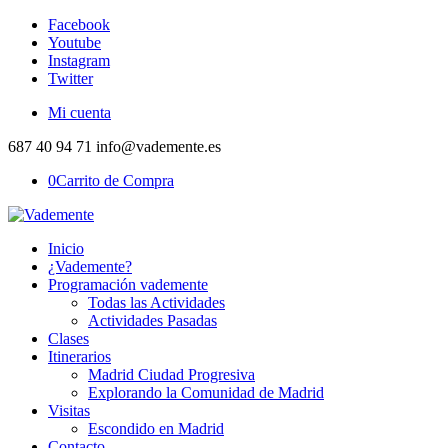
Facebook
Youtube
Instagram
Twitter
Mi cuenta
687 40 94 71 info@vademente.es
0
Carrito de Compra
Inicio
¿Vademente?
Programación vademente
Todas las Actividades
Actividades Pasadas
Clases
Itinerarios
Madrid Ciudad Progresiva
Explorando la Comunidad de Madrid
Visitas
Escondido en Madrid
Contacto