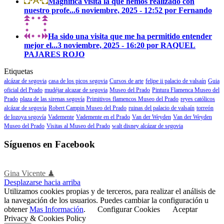
Magnífica visita la que hemos realizado con
nuestro profe...
6 noviembre, 2025 - 12:52 por Fernando
Ha sido una visita que me ha permitido entender
mejor el...
3 noviembre, 2025 - 16:20 por RAQUEL
PAJARES ROJO
Etiquetas
alcázar de segovia
casa de los picos segovia
Cursos de arte
felipe ii palacio de valsaín
Guia
oficial del Prado
mudéjar alcazar de segovia
Museo del Prado
Pintura Flamenca Museo del
Prado
plaza de las sirenas segovía
Primitivos flamencos Museo del Prado
reyes católicos
alcázar de segovia
Robert Campin Museo del Prado
ruinas del palacio de valsaín
torreón
de lozoya segovía
Vademente
Vademente en el Prado
Van der Weyden
Van der Weyden
Museo del Prado
Visitas al Museo del Prado
walt disney alcázar de segovia
Síguenos en Facebook
Gina Vicente ♟
Desplazarse hacia arriba
Utilizamos cookies propias y de terceros, para realizar el análisis de
la navegación de los usuarios. Puedes cambiar la configuración u
obtener
Mas Información
.
Configurar Cookies
Aceptar
Privacy & Cookies Policy