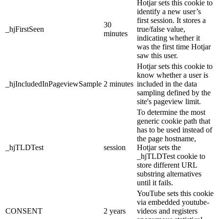
Hotjar sets this cookie to
identify a new user’s
first session. It stores a
30
_hjFirstSeen
true/false value,
minutes
indicating whether it
was the first time Hotjar
saw this user.
Hotjar sets this cookie to
know whether a user is
_hjIncludedInPageviewSample
2 minutes
included in the data
sampling defined by the
site's pageview limit.
To determine the most
generic cookie path that
has to be used instead of
the page hostname,
_hjTLDTest
session
Hotjar sets the
_hjTLDTest cookie to
store different URL
substring alternatives
until it fails.
YouTube sets this cookie
via embedded youtube-
CONSENT
2 years
videos and registers