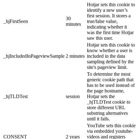
Hotjar sets this cookie to
identify a new user’s
first session. It stores a
30
_hjFirstSeen
true/false value,
minutes
indicating whether it
was the first time Hotjar
saw this user.
Hotjar sets this cookie to
know whether a user is
_hjIncludedInPageviewSample
2 minutes
included in the data
sampling defined by the
site's pageview limit.
To determine the most
generic cookie path that
has to be used instead of
the page hostname,
_hjTLDTest
session
Hotjar sets the
_hjTLDTest cookie to
store different URL
substring alternatives
until it fails.
YouTube sets this cookie
via embedded youtube-
CONSENT
2 years
videos and registers