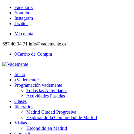
Facebook
Youtube
Instagram
Twitter
Mi cuenta
687 40 94 71 info@vademente.es
0
Carrito de Compra
Inicio
¿Vademente?
Programación vademente
Todas las Actividades
Actividades Pasadas
Clases
Itinerarios
Madrid Ciudad Progresiva
Explorando la Comunidad de Madrid
Visitas
Escondido en Madrid
Contacto