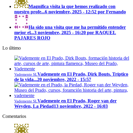
Magnífica visita la que hemos realizado con
nuestro profe...
6 noviembre, 2025 - 12:52 por Fernando
Ha sido una visita que me ha permitido entender
mejor el...
3 noviembre, 2025 - 16:20 por RAQUEL
PAJARES ROJO
Lo último
Vademente en El Prado, Dirk Bouts. Tríptico
Vademente SL
de la vida...
20 noviembre, 2022 - 15:57
Vademente en El Prado, Roger van der
Vademente SL
Weyden, La Piedad
13 noviembre, 2022 - 16:03
Comentarios