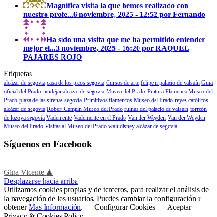
Magnífica visita la que hemos realizado con
nuestro profe...
6 noviembre, 2025 - 12:52 por Fernando
Ha sido una visita que me ha permitido entender
mejor el...
3 noviembre, 2025 - 16:20 por RAQUEL
PAJARES ROJO
Etiquetas
alcázar de segovia
casa de los picos segovia
Cursos de arte
felipe ii palacio de valsaín
Guia
oficial del Prado
mudéjar alcazar de segovia
Museo del Prado
Pintura Flamenca Museo del
Prado
plaza de las sirenas segovía
Primitivos flamencos Museo del Prado
reyes católicos
alcázar de segovia
Robert Campin Museo del Prado
ruinas del palacio de valsaín
torreón
de lozoya segovía
Vademente
Vademente en el Prado
Van der Weyden
Van der Weyden
Museo del Prado
Visitas al Museo del Prado
walt disney alcázar de segovia
Síguenos en Facebook
Gina Vicente ♟
Desplazarse hacia arriba
Utilizamos cookies propias y de terceros, para realizar el análisis de
la navegación de los usuarios. Puedes cambiar la configuración u
obtener
Mas Información
.
Configurar Cookies
Aceptar
Privacy & Cookies Policy