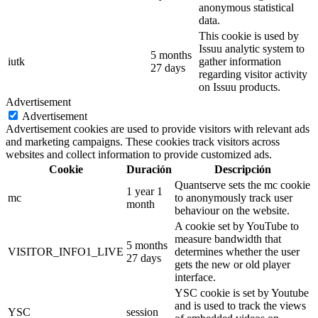
anonymous statistical
data.
This cookie is used by
Issuu analytic system to
5 months
iutk
gather information
27 days
regarding visitor activity
on Issuu products.
Advertisement
Advertisement
Advertisement cookies are used to provide visitors with relevant ads
and marketing campaigns. These cookies track visitors across
websites and collect information to provide customized ads.
Cookie
Duración
Descripción
Quantserve sets the mc cookie
1 year 1
mc
to anonymously track user
month
behaviour on the website.
A cookie set by YouTube to
measure bandwidth that
5 months
VISITOR_INFO1_LIVE
determines whether the user
27 days
gets the new or old player
interface.
YSC cookie is set by Youtube
and is used to track the views
YSC
session