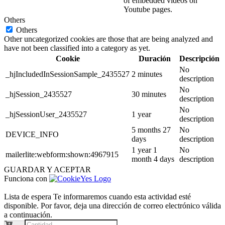
of embedded videos on
Youtube pages.
Others
Others
Other uncategorized cookies are those that are being analyzed and
have not been classified into a category as yet.
Cookie
Duración
Descripción
No
_hjIncludedInSessionSample_2435527
2 minutes
description
No
_hjSession_2435527
30 minutes
description
No
_hjSessionUser_2435527
1 year
description
5 months 27
No
DEVICE_INFO
days
description
1 year 1
No
mailerlite:webform:shown:4967915
month 4 days
description
GUARDAR Y ACEPTAR
Funciona con
Lista de espera
Te informaremos cuando esta actividad esté
disponible. Por favor, deja una dirección de correo electrónico válida
a continuación.