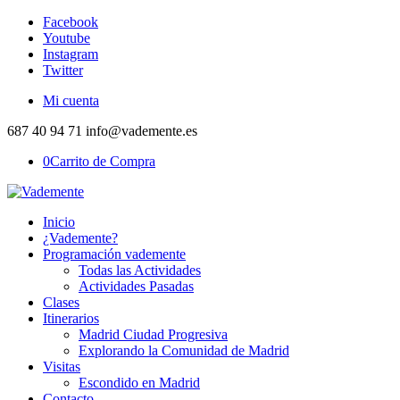
Facebook
Youtube
Instagram
Twitter
Mi cuenta
687 40 94 71 info@vademente.es
0
Carrito de Compra
Inicio
¿Vademente?
Programación vademente
Todas las Actividades
Actividades Pasadas
Clases
Itinerarios
Madrid Ciudad Progresiva
Explorando la Comunidad de Madrid
Visitas
Escondido en Madrid
Contacto