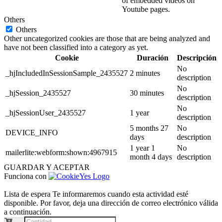
of embedded videos on
Youtube pages.
Others
Others
Other uncategorized cookies are those that are being analyzed and
have not been classified into a category as yet.
Cookie
Duración
Descripción
No
_hjIncludedInSessionSample_2435527
2 minutes
description
No
_hjSession_2435527
30 minutes
description
No
_hjSessionUser_2435527
1 year
description
5 months 27
No
DEVICE_INFO
days
description
1 year 1
No
mailerlite:webform:shown:4967915
month 4 days
description
GUARDAR Y ACEPTAR
Funciona con
Lista de espera
Te informaremos cuando esta actividad esté
disponible. Por favor, deja una dirección de correo electrónico válida
a continuación.