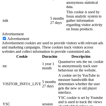
anonymous statistical
data.
This cookie is used by
Issuu analytic system to
5 months
iutk
gather information
27 days
regarding visitor activity
on Issuu products.
Advertisement
Advertisement
Advertisement cookies are used to provide visitors with relevant ads
and marketing campaigns. These cookies track visitors across
websites and collect information to provide customized ads.
Cookie
Duración
Descripción
Quantserve sets the mc cookie
1 year 1
mc
to anonymously track user
month
behaviour on the website.
A cookie set by YouTube to
measure bandwidth that
5 months
VISITOR_INFO1_LIVE
determines whether the user
27 days
gets the new or old player
interface.
YSC cookie is set by Youtube
and is used to track the views
YSC
session