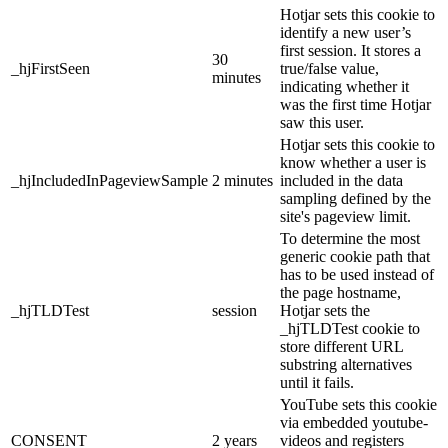
Hotjar sets this cookie to
identify a new user’s
first session. It stores a
30
_hjFirstSeen
true/false value,
minutes
indicating whether it
was the first time Hotjar
saw this user.
Hotjar sets this cookie to
know whether a user is
_hjIncludedInPageviewSample
2 minutes
included in the data
sampling defined by the
site's pageview limit.
To determine the most
generic cookie path that
has to be used instead of
the page hostname,
_hjTLDTest
session
Hotjar sets the
_hjTLDTest cookie to
store different URL
substring alternatives
until it fails.
YouTube sets this cookie
via embedded youtube-
CONSENT
2 years
videos and registers