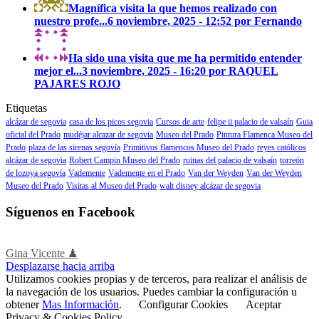
Magnífica visita la que hemos realizado con
nuestro profe...
6 noviembre, 2025 - 12:52 por Fernando
Ha sido una visita que me ha permitido entender
mejor el...
3 noviembre, 2025 - 16:20 por RAQUEL
PAJARES ROJO
Etiquetas
alcázar de segovia
casa de los picos segovia
Cursos de arte
felipe ii palacio de valsaín
Guia
oficial del Prado
mudéjar alcazar de segovia
Museo del Prado
Pintura Flamenca Museo del
Prado
plaza de las sirenas segovía
Primitivos flamencos Museo del Prado
reyes católicos
alcázar de segovia
Robert Campin Museo del Prado
ruinas del palacio de valsaín
torreón
de lozoya segovía
Vademente
Vademente en el Prado
Van der Weyden
Van der Weyden
Museo del Prado
Visitas al Museo del Prado
walt disney alcázar de segovia
Síguenos en Facebook
Gina Vicente ♟
Desplazarse hacia arriba
Utilizamos cookies propias y de terceros, para realizar el análisis de
la navegación de los usuarios. Puedes cambiar la configuración u
obtener
Mas Información
.
Configurar Cookies
Aceptar
Privacy & Cookies Policy