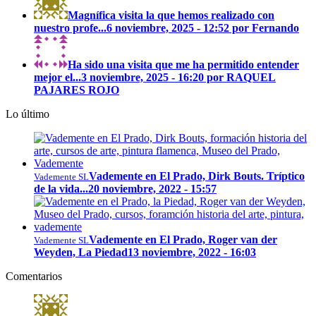
Magnífica visita la que hemos realizado con
nuestro profe...
6 noviembre, 2025 - 12:52 por Fernando
Ha sido una visita que me ha permitido entender
mejor el...
3 noviembre, 2025 - 16:20 por RAQUEL
PAJARES ROJO
Lo último
Vademente en El Prado, Dirk Bouts. Tríptico
Vademente SL
de la vida...
20 noviembre, 2022 - 15:57
Vademente en El Prado, Roger van der
Vademente SL
Weyden, La Piedad
13 noviembre, 2022 - 16:03
Comentarios