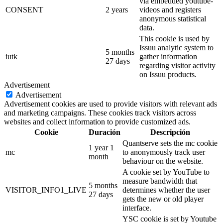
via embedded youtube-
CONSENT
2 years
videos and registers
anonymous statistical
data.
This cookie is used by
Issuu analytic system to
5 months
iutk
gather information
27 days
regarding visitor activity
on Issuu products.
Advertisement
Advertisement
Advertisement cookies are used to provide visitors with relevant ads
and marketing campaigns. These cookies track visitors across
websites and collect information to provide customized ads.
Cookie
Duración
Descripción
Quantserve sets the mc cookie
1 year 1
mc
to anonymously track user
month
behaviour on the website.
A cookie set by YouTube to
measure bandwidth that
5 months
VISITOR_INFO1_LIVE
determines whether the user
27 days
gets the new or old player
interface.
YSC cookie is set by Youtube