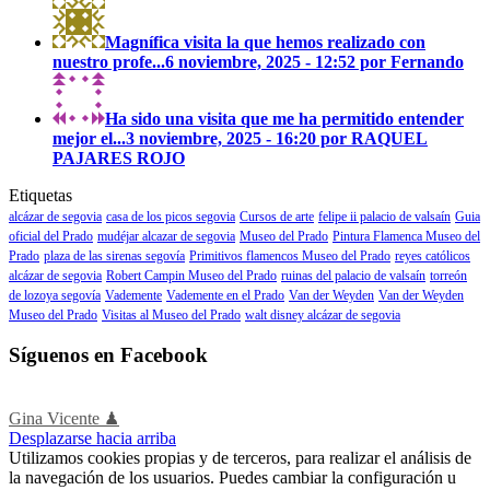
Magnífica visita la que hemos realizado con
nuestro profe...
6 noviembre, 2025 - 12:52 por Fernando
Ha sido una visita que me ha permitido entender
mejor el...
3 noviembre, 2025 - 16:20 por RAQUEL
PAJARES ROJO
Etiquetas
alcázar de segovia
casa de los picos segovia
Cursos de arte
felipe ii palacio de valsaín
Guia
oficial del Prado
mudéjar alcazar de segovia
Museo del Prado
Pintura Flamenca Museo del
Prado
plaza de las sirenas segovía
Primitivos flamencos Museo del Prado
reyes católicos
alcázar de segovia
Robert Campin Museo del Prado
ruinas del palacio de valsaín
torreón
de lozoya segovía
Vademente
Vademente en el Prado
Van der Weyden
Van der Weyden
Museo del Prado
Visitas al Museo del Prado
walt disney alcázar de segovia
Síguenos en Facebook
Gina Vicente ♟
Desplazarse hacia arriba
Utilizamos cookies propias y de terceros, para realizar el análisis de
la navegación de los usuarios. Puedes cambiar la configuración u