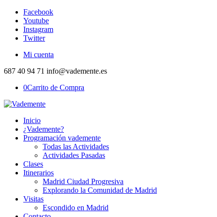
Facebook
Youtube
Instagram
Twitter
Mi cuenta
687 40 94 71 info@vademente.es
0
Carrito de Compra
Inicio
¿Vademente?
Programación vademente
Todas las Actividades
Actividades Pasadas
Clases
Itinerarios
Madrid Ciudad Progresiva
Explorando la Comunidad de Madrid
Visitas
Escondido en Madrid
Contacto