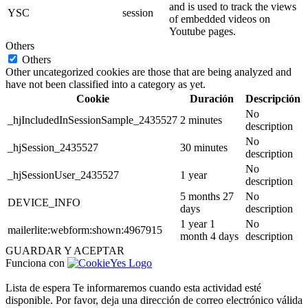
and is used to track the views
YSC
session
of embedded videos on
Youtube pages.
Others
Others
Other uncategorized cookies are those that are being analyzed and
have not been classified into a category as yet.
Cookie
Duración
Descripción
No
_hjIncludedInSessionSample_2435527
2 minutes
description
No
_hjSession_2435527
30 minutes
description
No
_hjSessionUser_2435527
1 year
description
5 months 27
No
DEVICE_INFO
days
description
1 year 1
No
mailerlite:webform:shown:4967915
month 4 days
description
GUARDAR Y ACEPTAR
Funciona con
Lista de espera
Te informaremos cuando esta actividad esté
disponible. Por favor, deja una dirección de correo electrónico válida