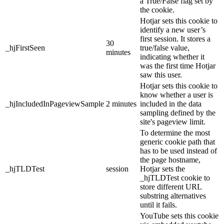
a True/False flag set by
the cookie.
Hotjar sets this cookie to
identify a new user’s
first session. It stores a
30
_hjFirstSeen
true/false value,
minutes
indicating whether it
was the first time Hotjar
saw this user.
Hotjar sets this cookie to
know whether a user is
_hjIncludedInPageviewSample
2 minutes
included in the data
sampling defined by the
site's pageview limit.
To determine the most
generic cookie path that
has to be used instead of
the page hostname,
_hjTLDTest
session
Hotjar sets the
_hjTLDTest cookie to
store different URL
substring alternatives
until it fails.
YouTube sets this cookie