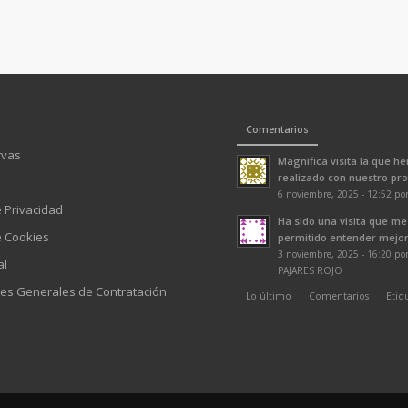
Comentarios
rvas
Magnífica visita la que h
realizado con nuestro prof
6 noviembre, 2025 - 12:52 po
e Privacidad
Ha sido una visita que me
e Cookies
permitido entender mejor 
3 noviembre, 2025 - 16:20 p
al
PAJARES ROJO
es Generales de Contratación
Lo último
Comentarios
Etiq