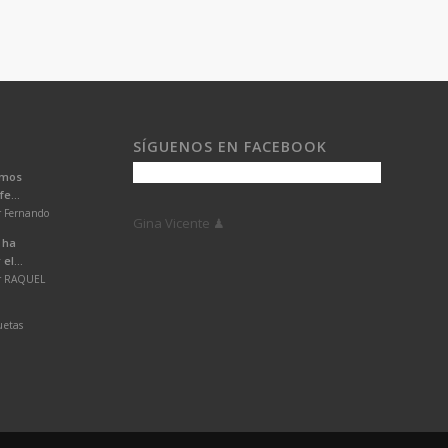
SÍGUENOS EN FACEBOOK
emos
e...
r Fernando
Gina Vicente ♟
 ha
el...
or RAQUEL
uetas