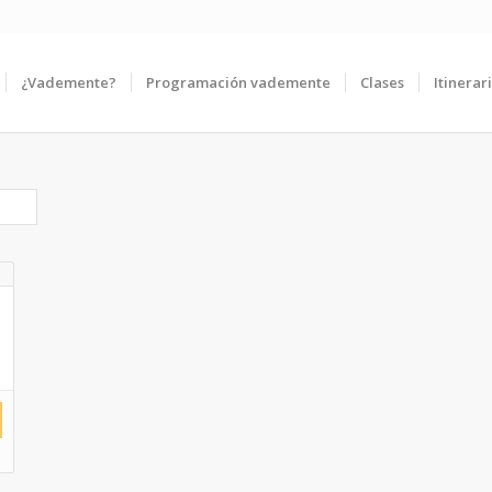
¿Vademente?
Programación vademente
Clases
Itinerar