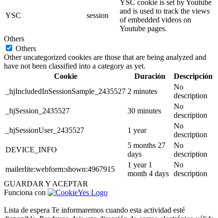
YSC cookie is set by Youtube
and is used to track the views
YSC
session
of embedded videos on
Youtube pages.
Others
Others
Other uncategorized cookies are those that are being analyzed and
have not been classified into a category as yet.
Cookie
Duración
Descripción
No
_hjIncludedInSessionSample_2435527
2 minutes
description
No
_hjSession_2435527
30 minutes
description
No
_hjSessionUser_2435527
1 year
description
5 months 27
No
DEVICE_INFO
days
description
1 year 1
No
mailerlite:webform:shown:4967915
month 4 days
description
GUARDAR Y ACEPTAR
Funciona con
Lista de espera
Te informaremos cuando esta actividad esté