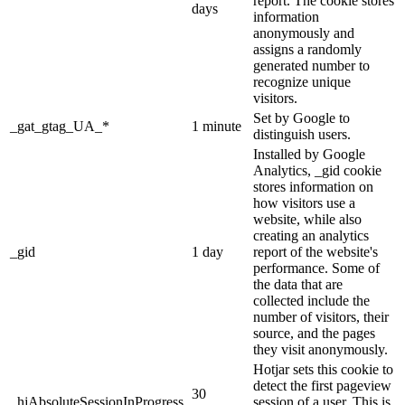
report. The cookie stores
days
information
anonymously and
assigns a randomly
generated number to
recognize unique
visitors.
Set by Google to
_gat_gtag_UA_*
1 minute
distinguish users.
Installed by Google
Analytics, _gid cookie
stores information on
how visitors use a
website, while also
creating an analytics
_gid
1 day
report of the website's
performance. Some of
the data that are
collected include the
number of visitors, their
source, and the pages
they visit anonymously.
Hotjar sets this cookie to
detect the first pageview
30
_hjAbsoluteSessionInProgress
session of a user. This is