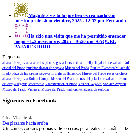
Magnífica visita la que hemos realizado con
nuestro profe...
6 noviembre, 2025 - 12:52 por Fernando
Ha sido una visita que me ha permitido entender
mejor el...
3 noviembre, 2025 - 16:20 por RAQUEL
PAJARES ROJO
Etiquetas
alcázar de segovia
casa de los picos segovia
Cursos de arte
felipe ii palacio de valsaín
Guia
oficial del Prado
mudéjar alcazar de segovia
Museo del Prado
Pintura Flamenca Museo del
Prado
plaza de las sirenas segovía
Primitivos flamencos Museo del Prado
reyes católicos
alcázar de segovia
Robert Campin Museo del Prado
ruinas del palacio de valsaín
torreón
de lozoya segovía
Vademente
Vademente en el Prado
Van der Weyden
Van der Weyden
Museo del Prado
Visitas al Museo del Prado
walt disney alcázar de segovia
Síguenos en Facebook
Gina Vicente ♟
Desplazarse hacia arriba
Utilizamos cookies propias y de terceros, para realizar el análisis de