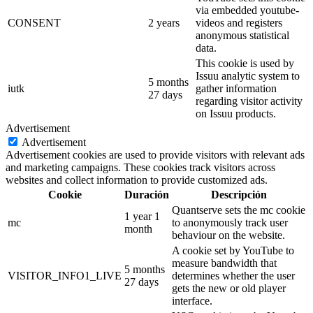
via embedded youtube-
CONSENT
2 years
videos and registers
anonymous statistical
data.
This cookie is used by
Issuu analytic system to
5 months
iutk
gather information
27 days
regarding visitor activity
on Issuu products.
Advertisement
Advertisement
Advertisement cookies are used to provide visitors with relevant ads
and marketing campaigns. These cookies track visitors across
websites and collect information to provide customized ads.
Cookie
Duración
Descripción
Quantserve sets the mc cookie
1 year 1
mc
to anonymously track user
month
behaviour on the website.
A cookie set by YouTube to
measure bandwidth that
5 months
VISITOR_INFO1_LIVE
determines whether the user
27 days
gets the new or old player
interface.