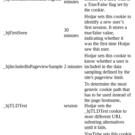
minutes
a True/False flag set by
the cookie.
Hotjar sets this cookie to
identify a new user’s
first session. It stores a
30
_hjFirstSeen
true/false value,
minutes
indicating whether it
was the first time Hotjar
saw this user.
Hotjar sets this cookie to
know whether a user is
_hjIncludedInPageviewSample
2 minutes
included in the data
sampling defined by the
site's pageview limit.
To determine the most
generic cookie path that
has to be used instead of
the page hostname,
_hjTLDTest
session
Hotjar sets the
_hjTLDTest cookie to
store different URL
substring alternatives
until it fails.
YouTube sets this cookie