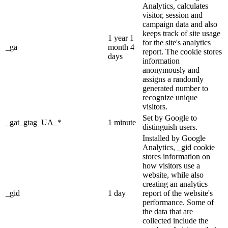
Analytics, calculates
visitor, session and
campaign data and also
keeps track of site usage
1 year 1
for the site's analytics
_ga
month 4
report. The cookie stores
days
information
anonymously and
assigns a randomly
generated number to
recognize unique
visitors.
Set by Google to
_gat_gtag_UA_*
1 minute
distinguish users.
Installed by Google
Analytics, _gid cookie
stores information on
how visitors use a
website, while also
creating an analytics
_gid
1 day
report of the website's
performance. Some of
the data that are
collected include the