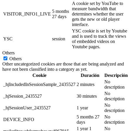
A cookie set by YouTube to
measure bandwidth that
5 months
VISITOR_INFO1_LIVE
determines whether the user
27 days
gets the new or old player
interface.
YSC cookie is set by Youtube
and is used to track the views
YSC
session
of embedded videos on
Youtube pages.
Others
Others
Other uncategorized cookies are those that are being analyzed and
have not been classified into a category as yet.
Cookie
Duración
Descripción
No
_hjIncludedInSessionSample_2435527
2 minutes
description
No
_hjSession_2435527
30 minutes
description
No
_hjSessionUser_2435527
1 year
description
5 months 27
No
DEVICE_INFO
days
description
1 year 1
No