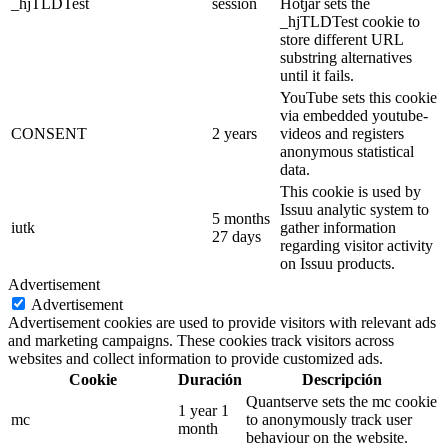
_hjTLDTest
session
Hotjar sets the
_hjTLDTest cookie to
store different URL
substring alternatives
until it fails.
YouTube sets this cookie
via embedded youtube-
CONSENT
2 years
videos and registers
anonymous statistical
data.
This cookie is used by
Issuu analytic system to
5 months
iutk
gather information
27 days
regarding visitor activity
on Issuu products.
Advertisement
Advertisement
Advertisement cookies are used to provide visitors with relevant ads
and marketing campaigns. These cookies track visitors across
websites and collect information to provide customized ads.
Cookie
Duración
Descripción
Quantserve sets the mc cookie
1 year 1
mc
to anonymously track user
month
behaviour on the website.