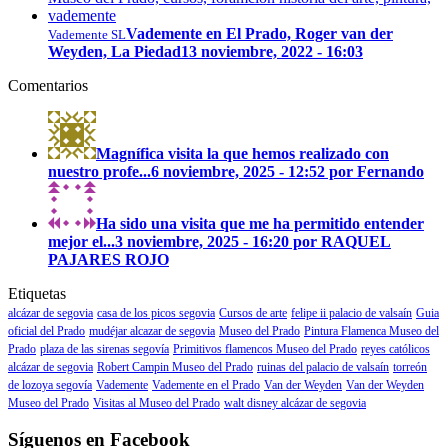
Vademente en El Prado, Roger van der
Vademente SL
Weyden, La Piedad
13 noviembre, 2022 - 16:03
Comentarios
Magnífica visita la que hemos realizado con
nuestro profe...
6 noviembre, 2025 - 12:52 por Fernando
Ha sido una visita que me ha permitido entender
mejor el...
3 noviembre, 2025 - 16:20 por RAQUEL
PAJARES ROJO
Etiquetas
alcázar de segovia
casa de los picos segovia
Cursos de arte
felipe ii palacio de valsaín
Guia
oficial del Prado
mudéjar alcazar de segovia
Museo del Prado
Pintura Flamenca Museo del
Prado
plaza de las sirenas segovía
Primitivos flamencos Museo del Prado
reyes católicos
alcázar de segovia
Robert Campin Museo del Prado
ruinas del palacio de valsaín
torreón
de lozoya segovía
Vademente
Vademente en el Prado
Van der Weyden
Van der Weyden
Museo del Prado
Visitas al Museo del Prado
walt disney alcázar de segovia
Síguenos en Facebook