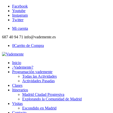
Facebook
Youtube
Instagram
Twitter
Mi cuenta
687 40 94 71 info@vademente.es
0
Carrito de Compra
Inicio
¿Vademente?
Programación vademente
Todas las Actividades
Actividades Pasadas
Clases
Itinerarios
Madrid Ciudad Progresiva
Explorando la Comunidad de Madrid
Visitas
Escondido en Madrid
Contacto