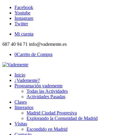
Facebook
Youtube
Instagram
Twitter
Mi cuenta
687 40 94 71 info@vademente.es
0
Carrito de Compra
Inicio
¿Vademente?
Programación vademente
Todas las Actividades
Actividades Pasadas
Clases
Itinerarios
Madrid Ciudad Progresiva
Explorando la Comunidad de Madrid
Visitas
Escondido en Madrid
Contacto