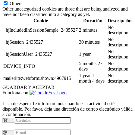
Others
Other uncategorized cookies are those that are being analyzed and
have not been classified into a category as yet.
Cookie
Duración
Descripción
No
_hjIncludedInSessionSample_2435527
2 minutes
description
No
_hjSession_2435527
30 minutes
description
No
_hjSessionUser_2435527
1 year
description
5 months 27
No
DEVICE_INFO
days
description
1 year 1
No
mailerlite:webform:shown:4967915
month 4 days
description
GUARDAR Y ACEPTAR
Funciona con
Lista de espera
Te informaremos cuando esta actividad esté
disponible. Por favor, deja una dirección de correo electrónico válida
a continuación.