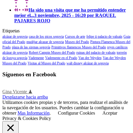
Ha sido una visita que me ha permitido entender
mejor el...
3 noviembre, 2025 - 16:20 por RAQUEL
PAJARES ROJO
Etiquetas
alcázar de segovia
casa de los picos segovia
Cursos de arte
felipe ii palacio de valsaín
Guia
oficial del Prado
mudéjar alcazar de segovia
Museo del Prado
Pintura Flamenca Museo del
Prado
plaza de las sirenas segovía
Primitivos flamencos Museo del Prado
reyes católicos
alcázar de segovia
Robert Campin Museo del Prado
ruinas del palacio de valsaín
torreón
de lozoya segovía
Vademente
Vademente en el Prado
Van der Weyden
Van der Weyden
Museo del Prado
Visitas al Museo del Prado
walt disney alcázar de segovia
Síguenos en Facebook
Gina Vicente ♟
Desplazarse hacia arriba
Utilizamos cookies propias y de terceros, para realizar el análisis de
la navegación de los usuarios. Puedes cambiar la configuración u
obtener
Mas Información
.
Configurar Cookies
Aceptar
Privacy & Cookies Policy