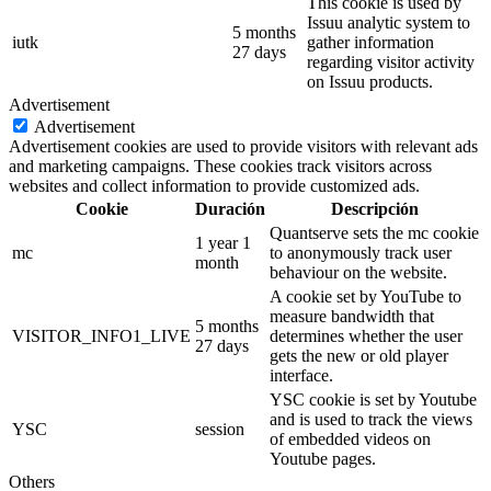
This cookie is used by
Issuu analytic system to
5 months
iutk
gather information
27 days
regarding visitor activity
on Issuu products.
Advertisement
Advertisement
Advertisement cookies are used to provide visitors with relevant ads
and marketing campaigns. These cookies track visitors across
websites and collect information to provide customized ads.
Cookie
Duración
Descripción
Quantserve sets the mc cookie
1 year 1
mc
to anonymously track user
month
behaviour on the website.
A cookie set by YouTube to
measure bandwidth that
5 months
VISITOR_INFO1_LIVE
determines whether the user
27 days
gets the new or old player
interface.
YSC cookie is set by Youtube
and is used to track the views
YSC
session
of embedded videos on
Youtube pages.
Others