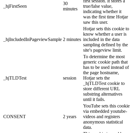
first session. It stores a
30
_hjFirstSeen
true/false value,
minutes
indicating whether it
was the first time Hotjar
saw this user.
Hotjar sets this cookie to
know whether a user is
_hjIncludedInPageviewSample
2 minutes
included in the data
sampling defined by the
site's pageview limit.
To determine the most
generic cookie path that
has to be used instead of
the page hostname,
_hjTLDTest
session
Hotjar sets the
_hjTLDTest cookie to
store different URL
substring alternatives
until it fails.
YouTube sets this cookie
via embedded youtube-
CONSENT
2 years
videos and registers
anonymous statistical
data.