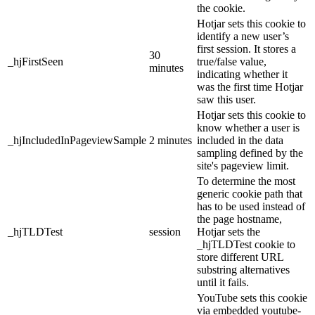
the cookie.
Hotjar sets this cookie to
identify a new user’s
first session. It stores a
30
_hjFirstSeen
true/false value,
minutes
indicating whether it
was the first time Hotjar
saw this user.
Hotjar sets this cookie to
know whether a user is
_hjIncludedInPageviewSample
2 minutes
included in the data
sampling defined by the
site's pageview limit.
To determine the most
generic cookie path that
has to be used instead of
the page hostname,
_hjTLDTest
session
Hotjar sets the
_hjTLDTest cookie to
store different URL
substring alternatives
until it fails.
YouTube sets this cookie
via embedded youtube-