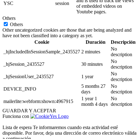
and is used to track the views
YSC
session
of embedded videos on
Youtube pages.
Others
Others
Other uncategorized cookies are those that are being analyzed and
have not been classified into a category as yet.
Cookie
Duración
Descripción
No
_hjIncludedInSessionSample_2435527
2 minutes
description
No
_hjSession_2435527
30 minutes
description
No
_hjSessionUser_2435527
1 year
description
5 months 27
No
DEVICE_INFO
days
description
1 year 1
No
mailerlite:webform:shown:4967915
month 4 days
description
GUARDAR Y ACEPTAR
Funciona con
Lista de espera
Te informaremos cuando esta actividad esté
disponible. Por favor, deja una dirección de correo electrónico válida
a continuación.