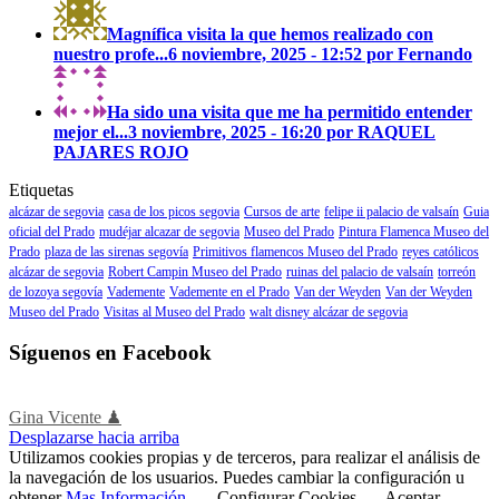
Magnífica visita la que hemos realizado con
nuestro profe...
6 noviembre, 2025 - 12:52 por Fernando
Ha sido una visita que me ha permitido entender
mejor el...
3 noviembre, 2025 - 16:20 por RAQUEL
PAJARES ROJO
Etiquetas
alcázar de segovia
casa de los picos segovia
Cursos de arte
felipe ii palacio de valsaín
Guia
oficial del Prado
mudéjar alcazar de segovia
Museo del Prado
Pintura Flamenca Museo del
Prado
plaza de las sirenas segovía
Primitivos flamencos Museo del Prado
reyes católicos
alcázar de segovia
Robert Campin Museo del Prado
ruinas del palacio de valsaín
torreón
de lozoya segovía
Vademente
Vademente en el Prado
Van der Weyden
Van der Weyden
Museo del Prado
Visitas al Museo del Prado
walt disney alcázar de segovia
Síguenos en Facebook
Gina Vicente ♟
Desplazarse hacia arriba
Utilizamos cookies propias y de terceros, para realizar el análisis de
la navegación de los usuarios. Puedes cambiar la configuración u
obtener
Mas Información
.
Configurar Cookies
Aceptar