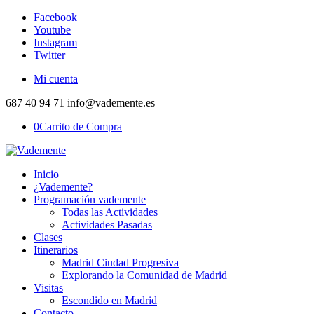
Facebook
Youtube
Instagram
Twitter
Mi cuenta
687 40 94 71 info@vademente.es
0
Carrito de Compra
Inicio
¿Vademente?
Programación vademente
Todas las Actividades
Actividades Pasadas
Clases
Itinerarios
Madrid Ciudad Progresiva
Explorando la Comunidad de Madrid
Visitas
Escondido en Madrid
Contacto