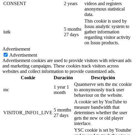
CONSENT
2 years
videos and registers
anonymous statistical
data.
This cookie is used by
Issuu analytic system to
5 months
iutk
gather information
27 days
regarding visitor activity
on Issuu products.
Advertisement
Advertisement
Advertisement cookies are used to provide visitors with relevant ads
and marketing campaigns. These cookies track visitors across
websites and collect information to provide customized ads.
Cookie
Duración
Descripción
Quantserve sets the mc cookie
1 year 1
mc
to anonymously track user
month
behaviour on the website.
A cookie set by YouTube to
measure bandwidth that
5 months
VISITOR_INFO1_LIVE
determines whether the user
27 days
gets the new or old player
interface.
YSC cookie is set by Youtube