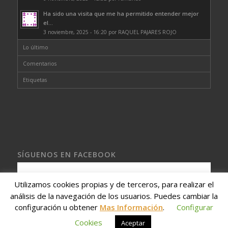
Ha sido una visita que me ha permitido entender mejor
el...
3 noviembre, 2025 - 16:20 por RAQUEL PAJARES ROJO
Lo último
Comentarios
Etiquetas
SÍGUENOS EN FACEBOOK
Utilizamos cookies propias y de terceros, para realizar el
Gina Vicente ♟
análisis de la navegación de los usuarios. Puedes cambiar la
configuración u obtener
Mas Información
.
Configurar
Cookies
Aceptar