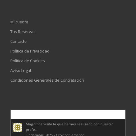
Mi cuenta
Tus Reservas
Contacto
Política de Privacidad
Política de Cookies
Aviso Legal
Condiciones Generales de Contratación
Comentarios
Magnífica visita la que hemos realizado con nuestro
profe...
6 noviembre, 2025 - 12:52 por Fernando