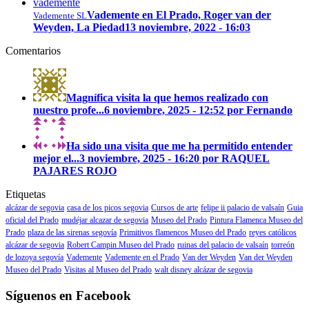
Vademente en El Prado, Roger van der
Vademente SL
Weyden, La Piedad
13 noviembre, 2022 - 16:03
Comentarios
Magnífica visita la que hemos realizado con
nuestro profe...
6 noviembre, 2025 - 12:52 por Fernando
Ha sido una visita que me ha permitido entender
mejor el...
3 noviembre, 2025 - 16:20 por RAQUEL
PAJARES ROJO
Etiquetas
alcázar de segovia
casa de los picos segovia
Cursos de arte
felipe ii palacio de valsaín
Guia
oficial del Prado
mudéjar alcazar de segovia
Museo del Prado
Pintura Flamenca Museo del
Prado
plaza de las sirenas segovía
Primitivos flamencos Museo del Prado
reyes católicos
alcázar de segovia
Robert Campin Museo del Prado
ruinas del palacio de valsaín
torreón
de lozoya segovía
Vademente
Vademente en el Prado
Van der Weyden
Van der Weyden
Museo del Prado
Visitas al Museo del Prado
walt disney alcázar de segovia
Síguenos en Facebook