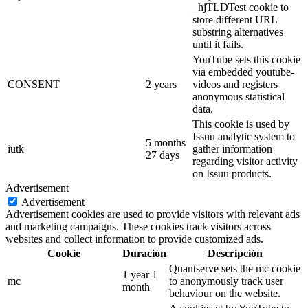
_hjTLDTest cookie to
store different URL
substring alternatives
until it fails.
YouTube sets this cookie
via embedded youtube-
CONSENT
2 years
videos and registers
anonymous statistical
data.
This cookie is used by
Issuu analytic system to
5 months
iutk
gather information
27 days
regarding visitor activity
on Issuu products.
Advertisement
Advertisement
Advertisement cookies are used to provide visitors with relevant ads
and marketing campaigns. These cookies track visitors across
websites and collect information to provide customized ads.
Cookie
Duración
Descripción
Quantserve sets the mc cookie
1 year 1
mc
to anonymously track user
month
behaviour on the website.