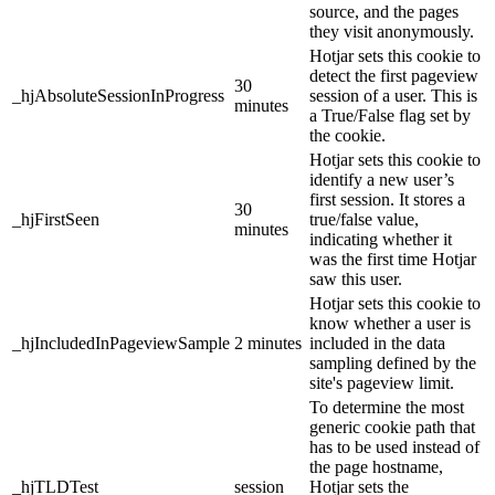
source, and the pages
they visit anonymously.
Hotjar sets this cookie to
detect the first pageview
30
_hjAbsoluteSessionInProgress
session of a user. This is
minutes
a True/False flag set by
the cookie.
Hotjar sets this cookie to
identify a new user’s
first session. It stores a
30
_hjFirstSeen
true/false value,
minutes
indicating whether it
was the first time Hotjar
saw this user.
Hotjar sets this cookie to
know whether a user is
_hjIncludedInPageviewSample
2 minutes
included in the data
sampling defined by the
site's pageview limit.
To determine the most
generic cookie path that
has to be used instead of
the page hostname,
_hjTLDTest
session
Hotjar sets the