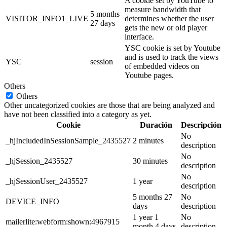
A cookie set by YouTube to
measure bandwidth that
5 months
VISITOR_INFO1_LIVE
determines whether the user
27 days
gets the new or old player
interface.
YSC cookie is set by Youtube
and is used to track the views
YSC
session
of embedded videos on
Youtube pages.
Others
Others
Other uncategorized cookies are those that are being analyzed and
have not been classified into a category as yet.
Cookie
Duración
Descripción
No
_hjIncludedInSessionSample_2435527
2 minutes
description
No
_hjSession_2435527
30 minutes
description
No
_hjSessionUser_2435527
1 year
description
5 months 27
No
DEVICE_INFO
days
description
1 year 1
No
mailerlite:webform:shown:4967915
month 4 days
description