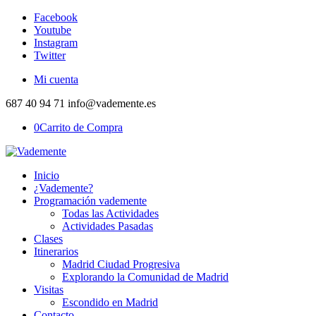
Facebook
Youtube
Instagram
Twitter
Mi cuenta
687 40 94 71 info@vademente.es
0
Carrito de Compra
Inicio
¿Vademente?
Programación vademente
Todas las Actividades
Actividades Pasadas
Clases
Itinerarios
Madrid Ciudad Progresiva
Explorando la Comunidad de Madrid
Visitas
Escondido en Madrid
Contacto