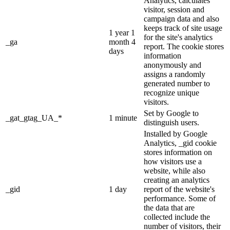
Analytics, calculates
visitor, session and
campaign data and also
keeps track of site usage
1 year 1
for the site's analytics
_ga
month 4
report. The cookie stores
days
information
anonymously and
assigns a randomly
generated number to
recognize unique
visitors.
Set by Google to
_gat_gtag_UA_*
1 minute
distinguish users.
Installed by Google
Analytics, _gid cookie
stores information on
how visitors use a
website, while also
creating an analytics
_gid
1 day
report of the website's
performance. Some of
the data that are
collected include the
number of visitors, their