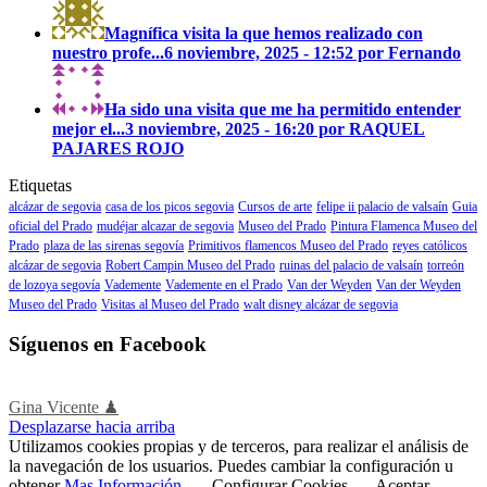
Magnífica visita la que hemos realizado con
nuestro profe...
6 noviembre, 2025 - 12:52 por Fernando
Ha sido una visita que me ha permitido entender
mejor el...
3 noviembre, 2025 - 16:20 por RAQUEL
PAJARES ROJO
Etiquetas
alcázar de segovia
casa de los picos segovia
Cursos de arte
felipe ii palacio de valsaín
Guia
oficial del Prado
mudéjar alcazar de segovia
Museo del Prado
Pintura Flamenca Museo del
Prado
plaza de las sirenas segovía
Primitivos flamencos Museo del Prado
reyes católicos
alcázar de segovia
Robert Campin Museo del Prado
ruinas del palacio de valsaín
torreón
de lozoya segovía
Vademente
Vademente en el Prado
Van der Weyden
Van der Weyden
Museo del Prado
Visitas al Museo del Prado
walt disney alcázar de segovia
Síguenos en Facebook
Gina Vicente ♟
Desplazarse hacia arriba
Utilizamos cookies propias y de terceros, para realizar el análisis de
la navegación de los usuarios. Puedes cambiar la configuración u
obtener
Mas Información
.
Configurar Cookies
Aceptar