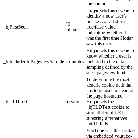
the cookie.
Hotjar sets this cookie to
identify a new user’s
first session. It stores a
30
_hjFirstSeen
true/false value,
minutes
indicating whether it
was the first time Hotjar
saw this user.
Hotjar sets this cookie to
know whether a user is
_hjIncludedInPageviewSample
2 minutes
included in the data
sampling defined by the
site's pageview limit.
To determine the most
generic cookie path that
has to be used instead of
the page hostname,
_hjTLDTest
session
Hotjar sets the
_hjTLDTest cookie to
store different URL
substring alternatives
until it fails.
YouTube sets this cookie
via embedded youtube-