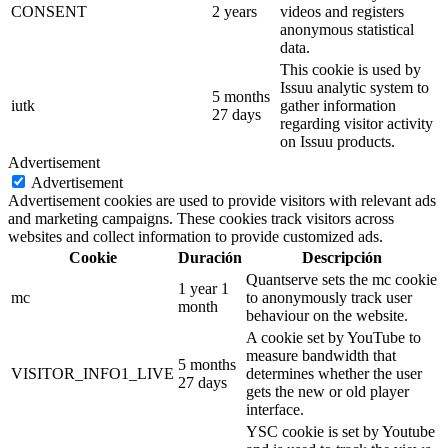
CONSENT
2 years
videos and registers
anonymous statistical
data.
This cookie is used by
Issuu analytic system to
5 months
iutk
gather information
27 days
regarding visitor activity
on Issuu products.
Advertisement
Advertisement
Advertisement cookies are used to provide visitors with relevant ads
and marketing campaigns. These cookies track visitors across
websites and collect information to provide customized ads.
Cookie
Duración
Descripción
Quantserve sets the mc cookie
1 year 1
mc
to anonymously track user
month
behaviour on the website.
A cookie set by YouTube to
measure bandwidth that
5 months
VISITOR_INFO1_LIVE
determines whether the user
27 days
gets the new or old player
interface.
YSC cookie is set by Youtube