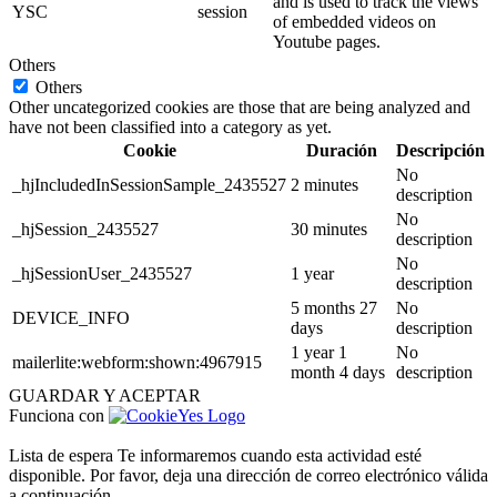
and is used to track the views
YSC
session
of embedded videos on
Youtube pages.
Others
Others
Other uncategorized cookies are those that are being analyzed and
have not been classified into a category as yet.
Cookie
Duración
Descripción
No
_hjIncludedInSessionSample_2435527
2 minutes
description
No
_hjSession_2435527
30 minutes
description
No
_hjSessionUser_2435527
1 year
description
5 months 27
No
DEVICE_INFO
days
description
1 year 1
No
mailerlite:webform:shown:4967915
month 4 days
description
GUARDAR Y ACEPTAR
Funciona con
Lista de espera
Te informaremos cuando esta actividad esté
disponible. Por favor, deja una dirección de correo electrónico válida
a continuación.