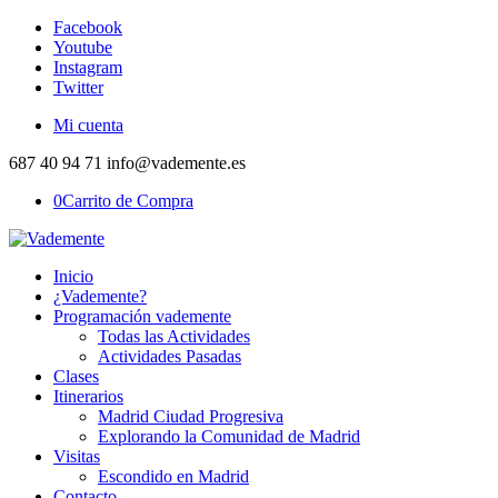
Facebook
Youtube
Instagram
Twitter
Mi cuenta
687 40 94 71 info@vademente.es
0
Carrito de Compra
Inicio
¿Vademente?
Programación vademente
Todas las Actividades
Actividades Pasadas
Clases
Itinerarios
Madrid Ciudad Progresiva
Explorando la Comunidad de Madrid
Visitas
Escondido en Madrid
Contacto