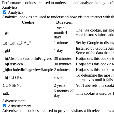
Performance cookies are used to understand and analyze the key perfor
Analytics
Analytics
Analytical cookies are used to understand how visitors interact with th
Cookie
Duración
1 year 1
The _ga cookie, installe
_ga
month 4
cookie stores informati
days
_gat_gtag_UA_*
1 minute
Set by Google to distin
Installed by Google Anal
_gid
1 day
Some of the data that ar
_hjAbsoluteSessionInProgress
30 minutes
Hotjar sets this cookie t
_hjFirstSeen
30 minutes
Hotjar sets this cookie t
_hjIncludedInPageviewSample
2 minutes
Hotjar sets this cookie 
To determine the most g
_hjTLDTest
session
alternatives until it fails.
CONSENT
2 years
YouTube sets this cooki
5 months 27
iutk
This cookie is used by I
days
Advertisement
Advertisement
Advertisement cookies are used to provide visitors with relevant ads 