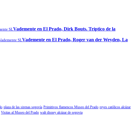
Vademente en El Prado, Dirk Bouts. Tríptico de la
ente SL
Vademente en El Prado, Roger van der Weyden, La
Vademente SL
do
plaza de las sirenas segovía
Primitivos flamencos Museo del Prado
reyes católicos alcázar
Visitas al Museo del Prado
walt disney alcázar de segovia