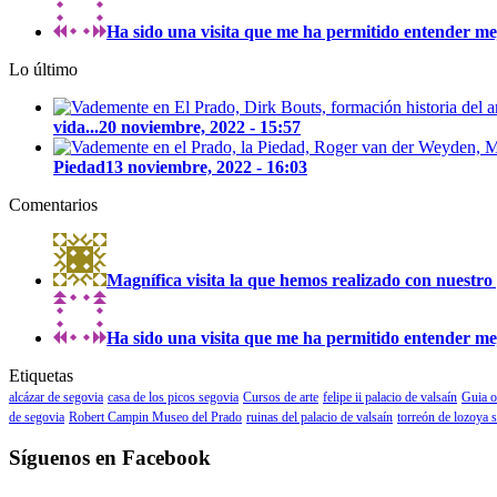
Ha sido una visita que me ha permitido entender mejo
Lo último
vida...
20 noviembre, 2022 - 15:57
Piedad
13 noviembre, 2022 - 16:03
Comentarios
Magnífica visita la que hemos realizado con nuestro 
Ha sido una visita que me ha permitido entender mejo
Etiquetas
alcázar de segovia
casa de los picos segovia
Cursos de arte
felipe ii palacio de valsaín
Guia o
de segovia
Robert Campin Museo del Prado
ruinas del palacio de valsaín
torreón de lozoya 
Síguenos en Facebook