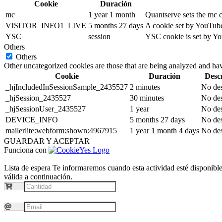
Cookie
Duración
mc
1 year 1 month
Quantserve sets the mc 
VISITOR_INFO1_LIVE
5 months 27 days
A cookie set by YouTube 
YSC
session
YSC cookie is set by Yo
Others
Others
Other uncategorized cookies are those that are being analyzed and have
Cookie
Duración
Desc
_hjIncludedInSessionSample_2435527
2 minutes
No des
_hjSession_2435527
30 minutes
No des
_hjSessionUser_2435527
1 year
No des
DEVICE_INFO
5 months 27 days
No des
mailerlite:webform:shown:4967915
1 year 1 month 4 days
No des
GUARDAR Y ACEPTAR
Funciona con
Lista de espera
Te informaremos cuando esta actividad esté disponible.
válida a continuación.