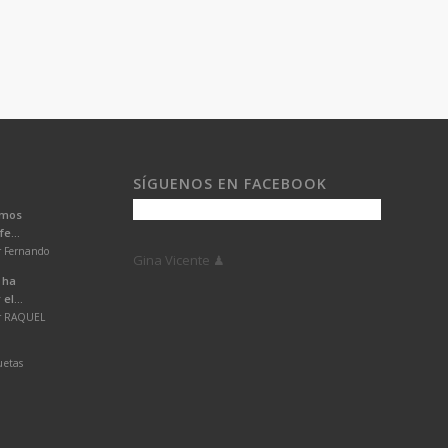
SÍGUENOS EN FACEBOOK
emos
e...
r Fernando
Gina Vicente ♟
 ha
el...
or RAQUEL
uetas