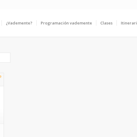
¿Vademente?
Programación vademente
Clases
Itinerar