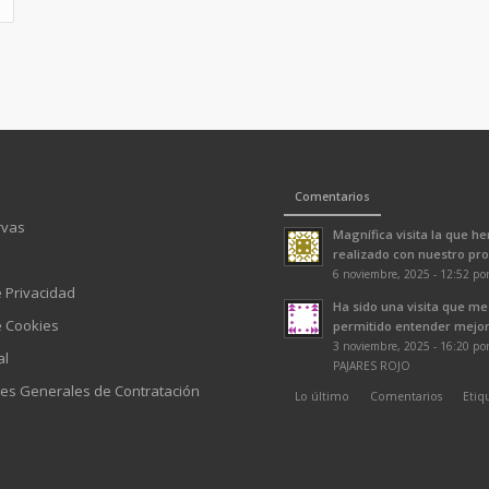
Comentarios
rvas
Magnífica visita la que h
realizado con nuestro prof
6 noviembre, 2025 - 12:52 po
e Privacidad
Ha sido una visita que me
e Cookies
permitido entender mejor 
3 noviembre, 2025 - 16:20 p
al
PAJARES ROJO
es Generales de Contratación
Lo último
Comentarios
Etiq