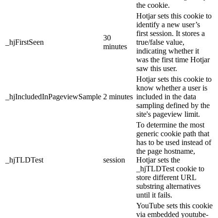
the cookie.
Hotjar sets this cookie to
identify a new user’s
first session. It stores a
30
_hjFirstSeen
true/false value,
minutes
indicating whether it
was the first time Hotjar
saw this user.
Hotjar sets this cookie to
know whether a user is
_hjIncludedInPageviewSample
2 minutes
included in the data
sampling defined by the
site's pageview limit.
To determine the most
generic cookie path that
has to be used instead of
the page hostname,
_hjTLDTest
session
Hotjar sets the
_hjTLDTest cookie to
store different URL
substring alternatives
until it fails.
YouTube sets this cookie
via embedded youtube-