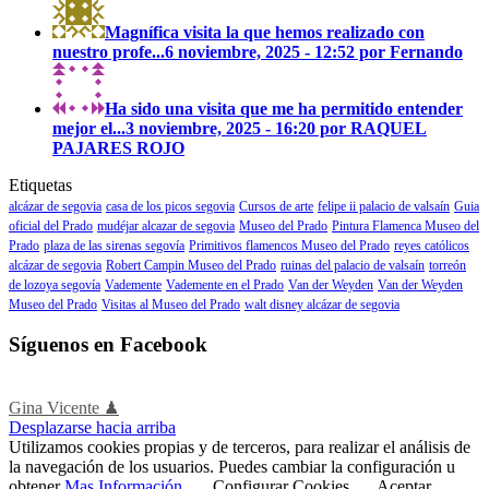
Magnífica visita la que hemos realizado con
nuestro profe...
6 noviembre, 2025 - 12:52 por Fernando
Ha sido una visita que me ha permitido entender
mejor el...
3 noviembre, 2025 - 16:20 por RAQUEL
PAJARES ROJO
Etiquetas
alcázar de segovia
casa de los picos segovia
Cursos de arte
felipe ii palacio de valsaín
Guia
oficial del Prado
mudéjar alcazar de segovia
Museo del Prado
Pintura Flamenca Museo del
Prado
plaza de las sirenas segovía
Primitivos flamencos Museo del Prado
reyes católicos
alcázar de segovia
Robert Campin Museo del Prado
ruinas del palacio de valsaín
torreón
de lozoya segovía
Vademente
Vademente en el Prado
Van der Weyden
Van der Weyden
Museo del Prado
Visitas al Museo del Prado
walt disney alcázar de segovia
Síguenos en Facebook
Gina Vicente ♟
Desplazarse hacia arriba
Utilizamos cookies propias y de terceros, para realizar el análisis de
la navegación de los usuarios. Puedes cambiar la configuración u
obtener
Mas Información
.
Configurar Cookies
Aceptar