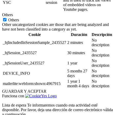
and is used to track the views
YSC
session
of embedded videos on
Youtube pages.
Others
Others
Other uncategorized cookies are those that are being analyzed and
have not been classified into a category as yet.
Cookie
Duración
Descripción
No
_hjIncludedInSessionSample_2435527
2 minutes
description
No
_hjSession_2435527
30 minutes
description
No
_hjSessionUser_2435527
1 year
description
5 months 27
No
DEVICE_INFO
days
description
1 year 1
No
mailerlite:webform:shown:4967915
month 4 days
description
GUARDAR Y ACEPTAR
Funciona con
Lista de espera
Te informaremos cuando esta actividad esté
disponible. Por favor, deja una dirección de correo electrónico válida
a continuación.