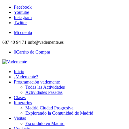
Facebook
Youtube
Instagram
Twitter
Mi cuenta
687 40 94 71 info@vademente.es
0
Carrito de Compra
Inicio
¿Vademente?
Programación vademente
Todas las Actividades
Actividades Pasadas
Clases
Itinerarios
Madrid Ciudad Progresiva
Explorando la Comunidad de Madrid
Visitas
Escondido en Madrid
Contacto