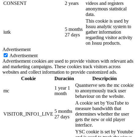
CONSENT
2 years
videos and registers
anonymous statistical
data.
This cookie is used by
Issuu analytic system to
5 months
iutk
gather information
27 days
regarding visitor activity
on Issuu products.
Advertisement
Advertisement
Advertisement cookies are used to provide visitors with relevant ads
and marketing campaigns. These cookies track visitors across
websites and collect information to provide customized ads.
Cookie
Duración
Descripción
Quantserve sets the mc cookie
1 year 1
mc
to anonymously track user
month
behaviour on the website.
A cookie set by YouTube to
measure bandwidth that
5 months
VISITOR_INFO1_LIVE
determines whether the user
27 days
gets the new or old player
interface.
YSC cookie is set by Youtube