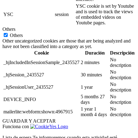
YSC cookie is set by Youtube
and is used to track the views
YSC
session
of embedded videos on
Youtube pages.
Others
Others
Other uncategorized cookies are those that are being analyzed and
have not been classified into a category as yet.
Cookie
Duración
Descripción
No
_hjIncludedInSessionSample_2435527
2 minutes
description
No
_hjSession_2435527
30 minutes
description
No
_hjSessionUser_2435527
1 year
description
5 months 27
No
DEVICE_INFO
days
description
1 year 1
No
mailerlite:webform:shown:4967915
month 4 days
description
GUARDAR Y ACEPTAR
Funciona con
Lista de espera
Te informaremos cuando esta actividad esté