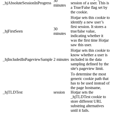
30
_hjAbsoluteSessionInProgress
session of a user. This is
minutes
a True/False flag set by
the cookie.
Hotjar sets this cookie to
identify a new user’s
first session. It stores a
30
_hjFirstSeen
true/false value,
minutes
indicating whether it
was the first time Hotjar
saw this user.
Hotjar sets this cookie to
know whether a user is
_hjIncludedInPageviewSample
2 minutes
included in the data
sampling defined by the
site's pageview limit.
To determine the most
generic cookie path that
has to be used instead of
the page hostname,
_hjTLDTest
session
Hotjar sets the
_hjTLDTest cookie to
store different URL
substring alternatives
until it fails.