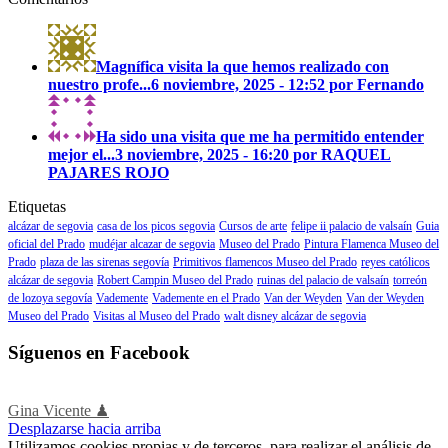
Magnífica visita la que hemos realizado con
nuestro profe...
6 noviembre, 2025 - 12:52 por Fernando
Ha sido una visita que me ha permitido entender
mejor el...
3 noviembre, 2025 - 16:20 por RAQUEL
PAJARES ROJO
Etiquetas
alcázar de segovia
casa de los picos segovia
Cursos de arte
felipe ii palacio de valsaín
Guia
oficial del Prado
mudéjar alcazar de segovia
Museo del Prado
Pintura Flamenca Museo del
Prado
plaza de las sirenas segovía
Primitivos flamencos Museo del Prado
reyes católicos
alcázar de segovia
Robert Campin Museo del Prado
ruinas del palacio de valsaín
torreón
de lozoya segovía
Vademente
Vademente en el Prado
Van der Weyden
Van der Weyden
Museo del Prado
Visitas al Museo del Prado
walt disney alcázar de segovia
Síguenos en Facebook
Gina Vicente ♟
Desplazarse hacia arriba
Utilizamos cookies propias y de terceros, para realizar el análisis de