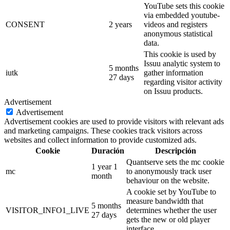
YouTube sets this cookie
via embedded youtube-
CONSENT
2 years
videos and registers
anonymous statistical
data.
This cookie is used by
Issuu analytic system to
5 months
iutk
gather information
27 days
regarding visitor activity
on Issuu products.
Advertisement
Advertisement
Advertisement cookies are used to provide visitors with relevant ads
and marketing campaigns. These cookies track visitors across
websites and collect information to provide customized ads.
Cookie
Duración
Descripción
Quantserve sets the mc cookie
1 year 1
mc
to anonymously track user
month
behaviour on the website.
A cookie set by YouTube to
measure bandwidth that
5 months
VISITOR_INFO1_LIVE
determines whether the user
27 days
gets the new or old player
interface.