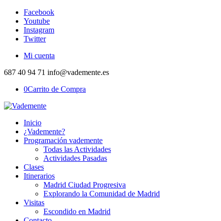
Facebook
Youtube
Instagram
Twitter
Mi cuenta
687 40 94 71 info@vademente.es
0
Carrito de Compra
Inicio
¿Vademente?
Programación vademente
Todas las Actividades
Actividades Pasadas
Clases
Itinerarios
Madrid Ciudad Progresiva
Explorando la Comunidad de Madrid
Visitas
Escondido en Madrid
Contacto