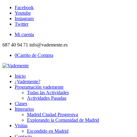
Facebook
Youtube
Instagram
Twitter
Mi cuenta
687 40 94 71 info@vademente.es
0
Carrito de Compra
Inicio
¿Vademente?
Programación vademente
Todas las Actividades
Actividades Pasadas
Clases
Itinerarios
Madrid Ciudad Progresiva
Explorando la Comunidad de Madrid
Visitas
Escondido en Madrid
Contacto