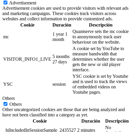
Advertisement
Advertisement cookies are used to provide visitors with relevant ads
and marketing campaigns. These cookies track visitors across
websites and collect information to provide customized ads.
Cookie
Duración
Descripción
Quantserve sets the mc cookie
1 year 1
mc
to anonymously track user
month
behaviour on the website.
A cookie set by YouTube to
measure bandwidth that
5 months
VISITOR_INFO1_LIVE
determines whether the user
27 days
gets the new or old player
interface.
YSC cookie is set by Youtube
and is used to track the views
YSC
session
of embedded videos on
Youtube pages.
Others
Others
Other uncategorized cookies are those that are being analyzed and
have not been classified into a category as yet.
Cookie
Duración
Descripción
No
_hjIncludedInSessionSample_2435527
2 minutes