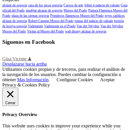
alcázar de segovia
casa de los picos segovia
Cursos de arte
felipe ii palacio de valsaín
Guia
oficial del Prado
mudéjar alcazar de segovia
Museo del Prado
Pintura Flamenca Museo del
Prado
plaza de las sirenas segovía
Primitivos flamencos Museo del Prado
reyes católicos
alcázar de segovia
Robert Campin Museo del Prado
ruinas del palacio de valsaín
torreón
de lozoya segovía
Vademente
Vademente en el Prado
Van der Weyden
Van der Weyden
Museo del Prado
Visitas al Museo del Prado
walt disney alcázar de segovia
Síguenos en Facebook
Gina Vicente ♟
Desplazarse hacia arriba
Utilizamos cookies propias y de terceros, para realizar el análisis de
la navegación de los usuarios. Puedes cambiar la configuración u
obtener
Mas Información
.
Configurar Cookies
Aceptar
Privacy & Cookies Policy
Cerrar
Privacy Overview
This website uses cookies to improve your experience while you