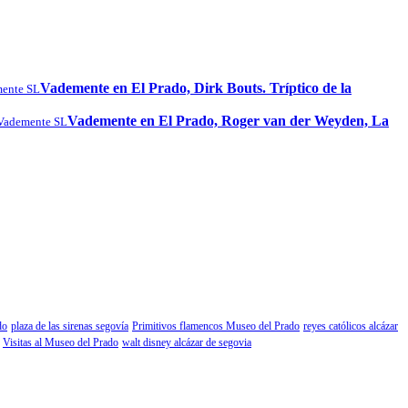
Vademente en El Prado, Dirk Bouts. Tríptico de la
ente SL
Vademente en El Prado, Roger van der Weyden, La
Vademente SL
do
plaza de las sirenas segovía
Primitivos flamencos Museo del Prado
reyes católicos alcázar
Visitas al Museo del Prado
walt disney alcázar de segovia