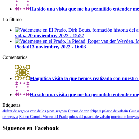
Ha sido una visita que me ha permitido entender mejo
Lo último
vida...
20 noviembre, 2022 - 15:57
Piedad
13 noviembre, 2022 - 16:03
Comentarios
Magnífica visita la que hemos realizado con nuestro 
Ha sido una visita que me ha permitido entender mejo
Etiquetas
alcázar de segovia
casa de los picos segovia
Cursos de arte
felipe ii palacio de valsaín
Guia o
de segovia
Robert Campin Museo del Prado
ruinas del palacio de valsaín
torreón de lozoya 
Síguenos en Facebook