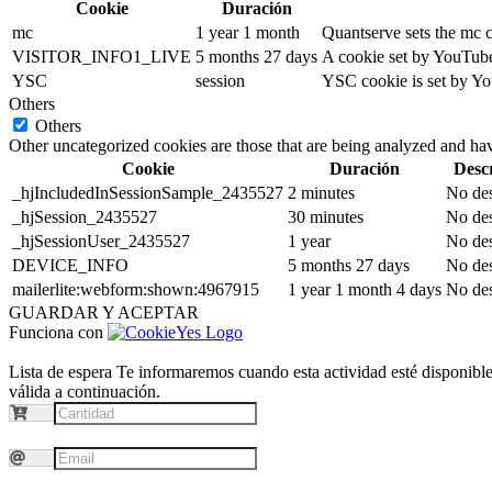
Cookie
Duración
mc
1 year 1 month
Quantserve sets the mc 
VISITOR_INFO1_LIVE
5 months 27 days
A cookie set by YouTube 
YSC
session
YSC cookie is set by Yo
Others
Others
Other uncategorized cookies are those that are being analyzed and have
Cookie
Duración
Desc
_hjIncludedInSessionSample_2435527
2 minutes
No des
_hjSession_2435527
30 minutes
No des
_hjSessionUser_2435527
1 year
No des
DEVICE_INFO
5 months 27 days
No des
mailerlite:webform:shown:4967915
1 year 1 month 4 days
No des
GUARDAR Y ACEPTAR
Funciona con
Lista de espera
Te informaremos cuando esta actividad esté disponible.
válida a continuación.