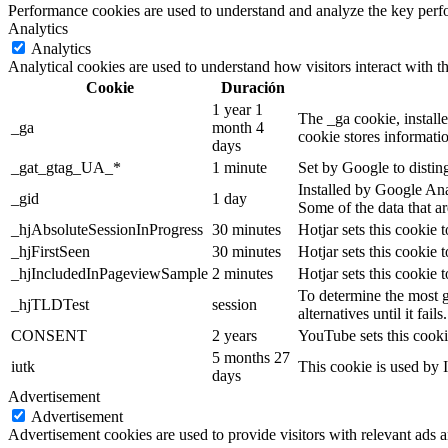
Performance cookies are used to understand and analyze the key perfor
Analytics
Analytics
Analytical cookies are used to understand how visitors interact with th
Cookie
Duración
1 year 1
The _ga cookie, installe
_ga
month 4
cookie stores informati
days
_gat_gtag_UA_*
1 minute
Set by Google to distin
Installed by Google Anal
_gid
1 day
Some of the data that ar
_hjAbsoluteSessionInProgress
30 minutes
Hotjar sets this cookie t
_hjFirstSeen
30 minutes
Hotjar sets this cookie t
_hjIncludedInPageviewSample
2 minutes
Hotjar sets this cookie 
To determine the most g
_hjTLDTest
session
alternatives until it fails.
CONSENT
2 years
YouTube sets this cooki
5 months 27
iutk
This cookie is used by I
days
Advertisement
Advertisement
Advertisement cookies are used to provide visitors with relevant ads 