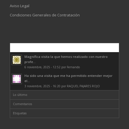
Aviso Legal
Condiciones Generales de Contratación
Comentarios
Magnífica visita la que hemos realizado con nuestro
profe...
6 noviembre, 2025 - 12:52 por Fernando
Ha sido una visita que me ha permitido entender mejor
el...
3 noviembre, 2025 - 16:20 por RAQUEL PAJARES ROJO
Lo último
Comentarios
Etiquetas