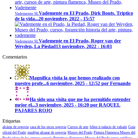
Vademente en El Prado, Dirk Bouts. Tríptico
Vademente SL
de la vida...
20 noviembre, 2022 - 15:57
Vademente en El Prado, Roger van der
Vademente SL
Weyden, La Piedad
13 noviembre, 2022 - 16:03
Comentarios
Magnífica visita la que hemos realizado con
nuestro profe...
6 noviembre, 2025 - 12:52 por Fernando
Ha sido una visita que me ha permitido entender
mejor el...
3 noviembre, 2025 - 16:20 por RAQUEL
PAJARES ROJO
Etiquetas
alcázar de segovia
casa de los picos segovia
Cursos de arte
felipe ii palacio de valsaín
Guia
oficial del Prado
mudéjar alcazar de segovia
Museo del Prado
Pintura Flamenca Museo del
Prado
plaza de las sirenas segovía
Primitivos flamencos Museo del Prado
reyes católicos