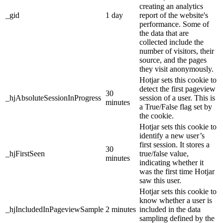
creating an analytics
_gid
1 day
report of the website's
performance. Some of
the data that are
collected include the
number of visitors, their
source, and the pages
they visit anonymously.
Hotjar sets this cookie to
detect the first pageview
30
_hjAbsoluteSessionInProgress
session of a user. This is
minutes
a True/False flag set by
the cookie.
Hotjar sets this cookie to
identify a new user’s
first session. It stores a
30
_hjFirstSeen
true/false value,
minutes
indicating whether it
was the first time Hotjar
saw this user.
Hotjar sets this cookie to
know whether a user is
_hjIncludedInPageviewSample
2 minutes
included in the data
sampling defined by the