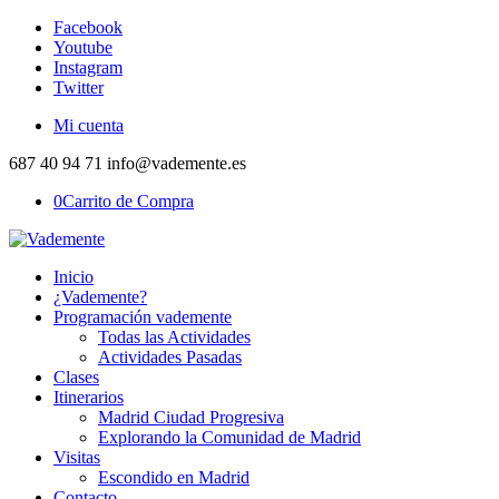
Facebook
Youtube
Instagram
Twitter
Mi cuenta
687 40 94 71 info@vademente.es
0
Carrito de Compra
Inicio
¿Vademente?
Programación vademente
Todas las Actividades
Actividades Pasadas
Clases
Itinerarios
Madrid Ciudad Progresiva
Explorando la Comunidad de Madrid
Visitas
Escondido en Madrid
Contacto