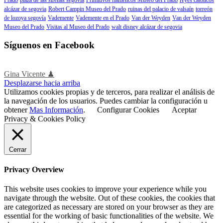
alcázar de segovia
Robert Campin Museo del Prado
ruinas del palacio de valsaín
torreón
de lozoya segovía
Vademente
Vademente en el Prado
Van der Weyden
Van der Weyden
Museo del Prado
Visitas al Museo del Prado
walt disney alcázar de segovia
Síguenos en Facebook
Gina Vicente ♟
Desplazarse hacia arriba
Utilizamos cookies propias y de terceros, para realizar el análisis de
la navegación de los usuarios. Puedes cambiar la configuración u
obtener
Mas Información
.
Configurar Cookies
Aceptar
Privacy & Cookies Policy
Cerrar
Privacy Overview
This website uses cookies to improve your experience while you
navigate through the website. Out of these cookies, the cookies that
are categorized as necessary are stored on your browser as they are
essential for the working of basic functionalities of the website. We