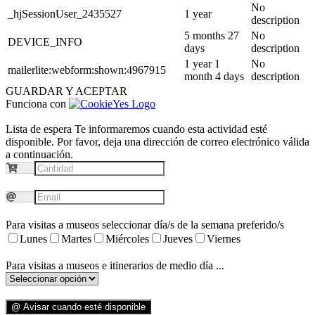
No
_hjSessionUser_2435527
1 year
description
5 months 27
No
DEVICE_INFO
days
description
1 year 1
No
mailerlite:webform:shown:4967915
month 4 days
description
GUARDAR Y ACEPTAR
Funciona con
Lista de espera
Te informaremos cuando esta actividad esté
disponible. Por favor, deja una dirección de correo electrónico válida
a continuación.
Para visitas a museos seleccionar día/s de la semana preferido/s
Lunes
Martes
Miércoles
Jueves
Viernes
Para visitas a museos e itinerarios de medio día ...
@ Avisar cuando esté disponible