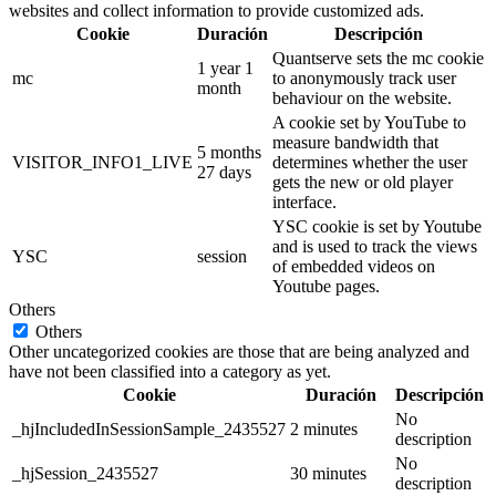
websites and collect information to provide customized ads.
Cookie
Duración
Descripción
Quantserve sets the mc cookie
1 year 1
mc
to anonymously track user
month
behaviour on the website.
A cookie set by YouTube to
measure bandwidth that
5 months
VISITOR_INFO1_LIVE
determines whether the user
27 days
gets the new or old player
interface.
YSC cookie is set by Youtube
and is used to track the views
YSC
session
of embedded videos on
Youtube pages.
Others
Others
Other uncategorized cookies are those that are being analyzed and
have not been classified into a category as yet.
Cookie
Duración
Descripción
No
_hjIncludedInSessionSample_2435527
2 minutes
description
No
_hjSession_2435527
30 minutes
description