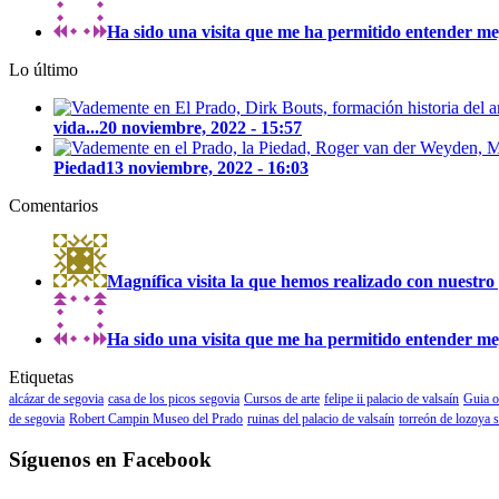
Ha sido una visita que me ha permitido entender mejo
Lo último
vida...
20 noviembre, 2022 - 15:57
Piedad
13 noviembre, 2022 - 16:03
Comentarios
Magnífica visita la que hemos realizado con nuestro 
Ha sido una visita que me ha permitido entender mejo
Etiquetas
alcázar de segovia
casa de los picos segovia
Cursos de arte
felipe ii palacio de valsaín
Guia o
de segovia
Robert Campin Museo del Prado
ruinas del palacio de valsaín
torreón de lozoya 
Síguenos en Facebook