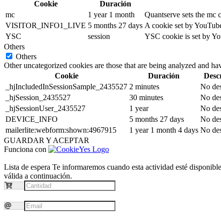
Cookie
Duración
mc
1 year 1 month
Quantserve sets the mc 
VISITOR_INFO1_LIVE
5 months 27 days
A cookie set by YouTube 
YSC
session
YSC cookie is set by Yo
Others
Others
Other uncategorized cookies are those that are being analyzed and have
Cookie
Duración
Desc
_hjIncludedInSessionSample_2435527
2 minutes
No des
_hjSession_2435527
30 minutes
No des
_hjSessionUser_2435527
1 year
No des
DEVICE_INFO
5 months 27 days
No des
mailerlite:webform:shown:4967915
1 year 1 month 4 days
No des
GUARDAR Y ACEPTAR
Funciona con
Lista de espera
Te informaremos cuando esta actividad esté disponible.
válida a continuación.