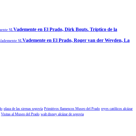
Vademente en El Prado, Dirk Bouts. Tríptico de la
ente SL
Vademente en El Prado, Roger van der Weyden, La
Vademente SL
do
plaza de las sirenas segovía
Primitivos flamencos Museo del Prado
reyes católicos alcázar
Visitas al Museo del Prado
walt disney alcázar de segovia