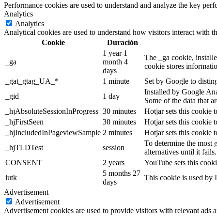
Performance cookies are used to understand and analyze the key perfor
Analytics
Analytics
Analytical cookies are used to understand how visitors interact with th
Cookie
Duración
1 year 1
The _ga cookie, installe
_ga
month 4
cookie stores informati
days
_gat_gtag_UA_*
1 minute
Set by Google to distin
Installed by Google Anal
_gid
1 day
Some of the data that ar
_hjAbsoluteSessionInProgress
30 minutes
Hotjar sets this cookie t
_hjFirstSeen
30 minutes
Hotjar sets this cookie t
_hjIncludedInPageviewSample
2 minutes
Hotjar sets this cookie 
To determine the most g
_hjTLDTest
session
alternatives until it fails.
CONSENT
2 years
YouTube sets this cooki
5 months 27
iutk
This cookie is used by I
days
Advertisement
Advertisement
Advertisement cookies are used to provide visitors with relevant ads 