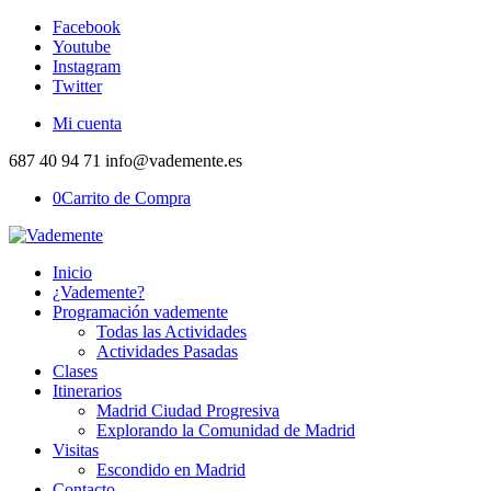
Facebook
Youtube
Instagram
Twitter
Mi cuenta
687 40 94 71 info@vademente.es
0
Carrito de Compra
Inicio
¿Vademente?
Programación vademente
Todas las Actividades
Actividades Pasadas
Clases
Itinerarios
Madrid Ciudad Progresiva
Explorando la Comunidad de Madrid
Visitas
Escondido en Madrid
Contacto