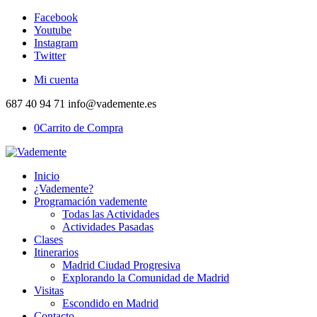
Facebook
Youtube
Instagram
Twitter
Mi cuenta
687 40 94 71 info@vademente.es
0
Carrito de Compra
Inicio
¿Vademente?
Programación vademente
Todas las Actividades
Actividades Pasadas
Clases
Itinerarios
Madrid Ciudad Progresiva
Explorando la Comunidad de Madrid
Visitas
Escondido en Madrid
Contacto