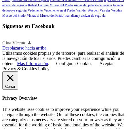
alcázar de segovia
Robert Campin Museo del Prado
ruinas del palacio de valsaín
torreón
de lozoya segovía
Vademente
Vademente en el Prado
Van der Weyden
Van der Weyden
Museo del Prado
Visitas al Museo del Prado
walt disney alcázar de segovia
Síguenos en Facebook
Gina Vicente ♟
Desplazarse hacia arriba
Utilizamos cookies propias y de terceros, para realizar el análisis de
la navegación de los usuarios. Puedes cambiar la configuración u
obtener
Mas Información
.
Configurar Cookies
Aceptar
Privacy & Cookies Policy
Cerrar
Privacy Overview
This website uses cookies to improve your experience while you
navigate through the website. Out of these cookies, the cookies that
are categorized as necessary are stored on your browser as they are
essential for the working of basic functionalities of the website. We