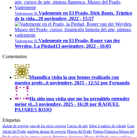
Vademente en El Prado, Dirk Bouts. Tríptico
Vademente SL
de la vida...
20 noviembre, 2022 - 15:57
Vademente en El Prado, Roger van der
Vademente SL
Weyden, La Piedad
13 noviembre, 2022 - 16:03
Comentarios
Magnífica visita la que hemos realizado con
nuestro profe...
6 noviembre, 2025 - 12:52 por Fernando
Ha sido una visita que me ha permitido entender
mejor el...
3 noviembre, 2025 - 16:20 por RAQUEL
PAJARES ROJO
Etiquetas
alcázar de segovia
casa de los picos segovia
Cursos de arte
felipe ii palacio de valsaín
Guia
oficial del Prado
mudéjar alcazar de segovia
Museo del Prado
Pintura Flamenca Museo del
Prado
plaza de las sirenas segovía
Primitivos flamencos Museo del Prado
reyes católicos