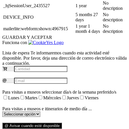
No
_hjSessionUser_2435527
1 year
description
5 months 27
No
DEVICE_INFO
days
description
1 year 1
No
mailerlite:webform:shown:4967915
month 4 days
description
GUARDAR Y ACEPTAR
Funciona con
Lista de espera
Te informaremos cuando esta actividad esté
disponible. Por favor, deja una dirección de correo electrónico válida
a continuación.
Para visitas a museos seleccionar día/s de la semana preferido/s
Lunes
Martes
Miércoles
Jueves
Viernes
Para visitas a museos e itinerarios de medio día ...
@ Avisar cuando esté disponible