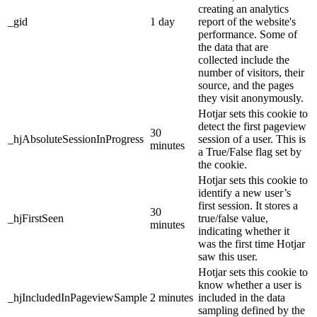
creating an analytics
_gid
1 day
report of the website's
performance. Some of
the data that are
collected include the
number of visitors, their
source, and the pages
they visit anonymously.
Hotjar sets this cookie to
detect the first pageview
30
_hjAbsoluteSessionInProgress
session of a user. This is
minutes
a True/False flag set by
the cookie.
Hotjar sets this cookie to
identify a new user’s
first session. It stores a
30
_hjFirstSeen
true/false value,
minutes
indicating whether it
was the first time Hotjar
saw this user.
Hotjar sets this cookie to
know whether a user is
_hjIncludedInPageviewSample
2 minutes
included in the data
sampling defined by the