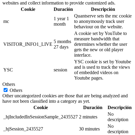
websites and collect information to provide customized ads.
Cookie
Duración
Descripción
Quantserve sets the mc cookie
1 year 1
mc
to anonymously track user
month
behaviour on the website.
A cookie set by YouTube to
measure bandwidth that
5 months
VISITOR_INFO1_LIVE
determines whether the user
27 days
gets the new or old player
interface.
YSC cookie is set by Youtube
and is used to track the views
YSC
session
of embedded videos on
Youtube pages.
Others
Others
Other uncategorized cookies are those that are being analyzed and
have not been classified into a category as yet.
Cookie
Duración
Descripción
No
_hjIncludedInSessionSample_2435527
2 minutes
description
No
_hjSession_2435527
30 minutes
description