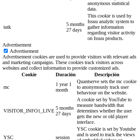
anonymous statistical
data.
This cookie is used by
Issuu analytic system to
5 months
iutk
gather information
27 days
regarding visitor activity
on Issuu products.
Advertisement
Advertisement
Advertisement cookies are used to provide visitors with relevant ads
and marketing campaigns. These cookies track visitors across
websites and collect information to provide customized ads.
Cookie
Duración
Descripción
Quantserve sets the mc cookie
1 year 1
mc
to anonymously track user
month
behaviour on the website.
A cookie set by YouTube to
measure bandwidth that
5 months
VISITOR_INFO1_LIVE
determines whether the user
27 days
gets the new or old player
interface.
YSC cookie is set by Youtube
and is used to track the views
YSC
session