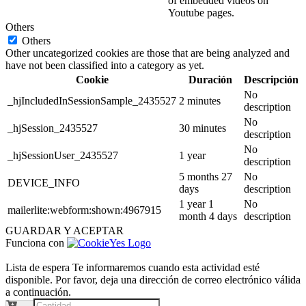
of embedded videos on
Youtube pages.
Others
Others
Other uncategorized cookies are those that are being analyzed and
have not been classified into a category as yet.
Cookie
Duración
Descripción
No
_hjIncludedInSessionSample_2435527
2 minutes
description
No
_hjSession_2435527
30 minutes
description
No
_hjSessionUser_2435527
1 year
description
5 months 27
No
DEVICE_INFO
days
description
1 year 1
No
mailerlite:webform:shown:4967915
month 4 days
description
GUARDAR Y ACEPTAR
Funciona con
Lista de espera
Te informaremos cuando esta actividad esté
disponible. Por favor, deja una dirección de correo electrónico válida
a continuación.