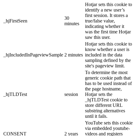
Hotjar sets this cookie to
identify a new user’s
first session. It stores a
30
_hjFirstSeen
true/false value,
minutes
indicating whether it
was the first time Hotjar
saw this user.
Hotjar sets this cookie to
know whether a user is
_hjIncludedInPageviewSample
2 minutes
included in the data
sampling defined by the
site's pageview limit.
To determine the most
generic cookie path that
has to be used instead of
the page hostname,
_hjTLDTest
session
Hotjar sets the
_hjTLDTest cookie to
store different URL
substring alternatives
until it fails.
YouTube sets this cookie
via embedded youtube-
CONSENT
2 years
videos and registers