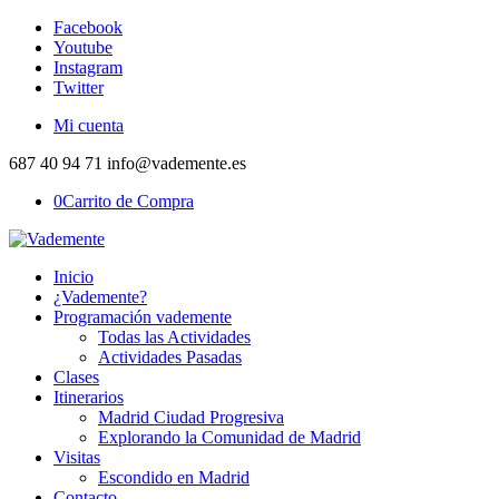
Facebook
Youtube
Instagram
Twitter
Mi cuenta
687 40 94 71 info@vademente.es
0
Carrito de Compra
Inicio
¿Vademente?
Programación vademente
Todas las Actividades
Actividades Pasadas
Clases
Itinerarios
Madrid Ciudad Progresiva
Explorando la Comunidad de Madrid
Visitas
Escondido en Madrid
Contacto