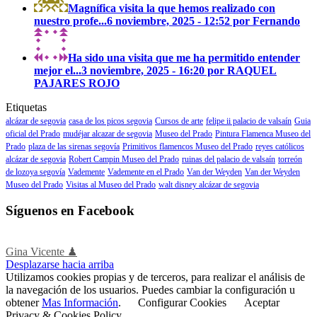
Magnífica visita la que hemos realizado con
nuestro profe...
6 noviembre, 2025 - 12:52 por Fernando
Ha sido una visita que me ha permitido entender
mejor el...
3 noviembre, 2025 - 16:20 por RAQUEL
PAJARES ROJO
Etiquetas
alcázar de segovia
casa de los picos segovia
Cursos de arte
felipe ii palacio de valsaín
Guia
oficial del Prado
mudéjar alcazar de segovia
Museo del Prado
Pintura Flamenca Museo del
Prado
plaza de las sirenas segovía
Primitivos flamencos Museo del Prado
reyes católicos
alcázar de segovia
Robert Campin Museo del Prado
ruinas del palacio de valsaín
torreón
de lozoya segovía
Vademente
Vademente en el Prado
Van der Weyden
Van der Weyden
Museo del Prado
Visitas al Museo del Prado
walt disney alcázar de segovia
Síguenos en Facebook
Gina Vicente ♟
Desplazarse hacia arriba
Utilizamos cookies propias y de terceros, para realizar el análisis de
la navegación de los usuarios. Puedes cambiar la configuración u
obtener
Mas Información
.
Configurar Cookies
Aceptar
Privacy & Cookies Policy