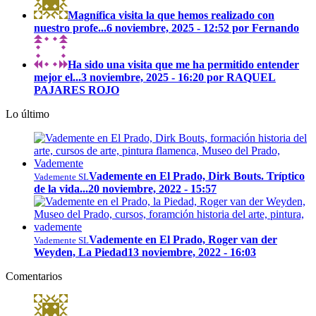
Magnífica visita la que hemos realizado con
nuestro profe...
6 noviembre, 2025 - 12:52 por Fernando
Ha sido una visita que me ha permitido entender
mejor el...
3 noviembre, 2025 - 16:20 por RAQUEL
PAJARES ROJO
Lo último
Vademente en El Prado, Dirk Bouts. Tríptico
Vademente SL
de la vida...
20 noviembre, 2022 - 15:57
Vademente en El Prado, Roger van der
Vademente SL
Weyden, La Piedad
13 noviembre, 2022 - 16:03
Comentarios