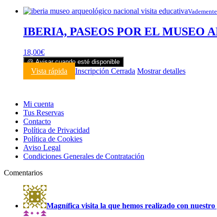
Vademente
IBERIA, PASEOS POR EL MUSEO 
18,00
€
@ Avisar cuando esté disponible
Vista rápida
Inscripción Cerrada
Mostrar detalles
Mi cuenta
Tus Reservas
Contacto
Política de Privacidad
Política de Cookies
Aviso Legal
Condiciones Generales de Contratación
Comentarios
Magnífica visita la que hemos realizado con nuestro 