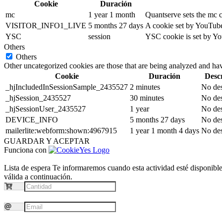
Cookie
Duración
mc
1 year 1 month
Quantserve sets the mc 
VISITOR_INFO1_LIVE
5 months 27 days
A cookie set by YouTube 
YSC
session
YSC cookie is set by Yo
Others
Others
Other uncategorized cookies are those that are being analyzed and have
Cookie
Duración
Desc
_hjIncludedInSessionSample_2435527
2 minutes
No des
_hjSession_2435527
30 minutes
No des
_hjSessionUser_2435527
1 year
No des
DEVICE_INFO
5 months 27 days
No des
mailerlite:webform:shown:4967915
1 year 1 month 4 days
No des
GUARDAR Y ACEPTAR
Funciona con
Lista de espera
Te informaremos cuando esta actividad esté disponible.
válida a continuación.