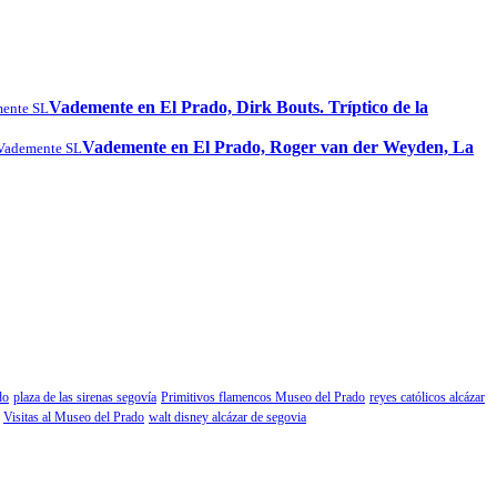
Vademente en El Prado, Dirk Bouts. Tríptico de la
ente SL
Vademente en El Prado, Roger van der Weyden, La
Vademente SL
do
plaza de las sirenas segovía
Primitivos flamencos Museo del Prado
reyes católicos alcázar
Visitas al Museo del Prado
walt disney alcázar de segovia