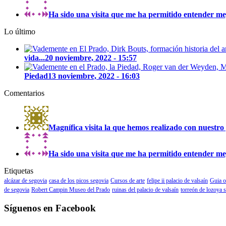
Ha sido una visita que me ha permitido entender mejo
Lo último
vida...
20 noviembre, 2022 - 15:57
Piedad
13 noviembre, 2022 - 16:03
Comentarios
Magnífica visita la que hemos realizado con nuestro 
Ha sido una visita que me ha permitido entender mejo
Etiquetas
alcázar de segovia
casa de los picos segovia
Cursos de arte
felipe ii palacio de valsaín
Guia o
de segovia
Robert Campin Museo del Prado
ruinas del palacio de valsaín
torreón de lozoya 
Síguenos en Facebook