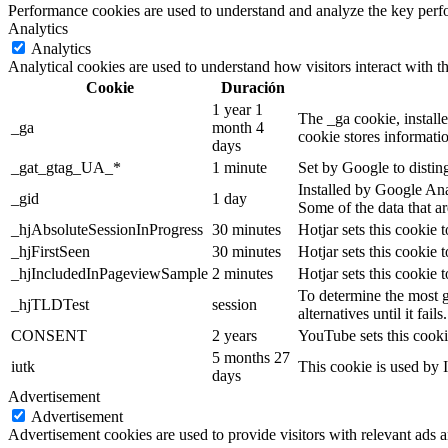
Performance cookies are used to understand and analyze the key perfor
Analytics
Analytics
Analytical cookies are used to understand how visitors interact with th
Cookie
Duración
1 year 1
The _ga cookie, installe
_ga
month 4
cookie stores informati
days
_gat_gtag_UA_*
1 minute
Set by Google to distin
Installed by Google Anal
_gid
1 day
Some of the data that ar
_hjAbsoluteSessionInProgress
30 minutes
Hotjar sets this cookie t
_hjFirstSeen
30 minutes
Hotjar sets this cookie t
_hjIncludedInPageviewSample
2 minutes
Hotjar sets this cookie 
To determine the most g
_hjTLDTest
session
alternatives until it fails.
CONSENT
2 years
YouTube sets this cooki
5 months 27
iutk
This cookie is used by I
days
Advertisement
Advertisement
Advertisement cookies are used to provide visitors with relevant ads 