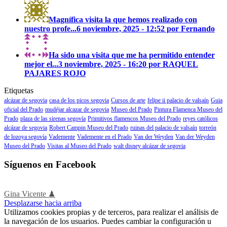
Magnífica visita la que hemos realizado con
nuestro profe...
6 noviembre, 2025 - 12:52 por Fernando
Ha sido una visita que me ha permitido entender
mejor el...
3 noviembre, 2025 - 16:20 por RAQUEL
PAJARES ROJO
Etiquetas
alcázar de segovia
casa de los picos segovia
Cursos de arte
felipe ii palacio de valsaín
Guia
oficial del Prado
mudéjar alcazar de segovia
Museo del Prado
Pintura Flamenca Museo del
Prado
plaza de las sirenas segovía
Primitivos flamencos Museo del Prado
reyes católicos
alcázar de segovia
Robert Campin Museo del Prado
ruinas del palacio de valsaín
torreón
de lozoya segovía
Vademente
Vademente en el Prado
Van der Weyden
Van der Weyden
Museo del Prado
Visitas al Museo del Prado
walt disney alcázar de segovia
Síguenos en Facebook
Gina Vicente ♟
Desplazarse hacia arriba
Utilizamos cookies propias y de terceros, para realizar el análisis de
la navegación de los usuarios. Puedes cambiar la configuración u