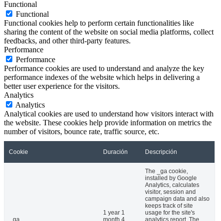
Functional
Functional
Functional cookies help to perform certain functionalities like
sharing the content of the website on social media platforms, collect
feedbacks, and other third-party features.
Performance
Performance
Performance cookies are used to understand and analyze the key
performance indexes of the website which helps in delivering a
better user experience for the visitors.
Analytics
Analytics
Analytical cookies are used to understand how visitors interact with
the website. These cookies help provide information on metrics the
number of visitors, bounce rate, traffic source, etc.
Cookie
Duración
Descripción
The _ga cookie,
installed by Google
Analytics, calculates
visitor, session and
campaign data and also
keeps track of site
1 year 1
usage for the site's
_ga
month 4
analytics report. The