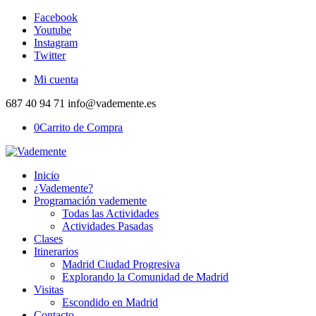
Facebook
Youtube
Instagram
Twitter
Mi cuenta
687 40 94 71 info@vademente.es
0
Carrito de Compra
Inicio
¿Vademente?
Programación vademente
Todas las Actividades
Actividades Pasadas
Clases
Itinerarios
Madrid Ciudad Progresiva
Explorando la Comunidad de Madrid
Visitas
Escondido en Madrid
Contacto