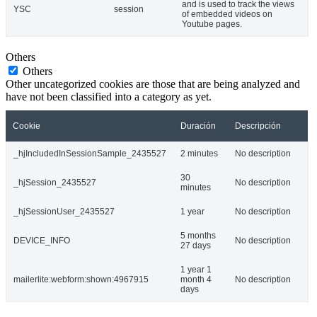
and is used to track the views
YSC
session
of embedded videos on
Youtube pages.
Others
Others
Other uncategorized cookies are those that are being analyzed and
have not been classified into a category as yet.
Cookie
Duración
Descripción
_hjIncludedInSessionSample_2435527
2 minutes
No description
30
_hjSession_2435527
No description
minutes
_hjSessionUser_2435527
1 year
No description
5 months
DEVICE_INFO
No description
27 days
1 year 1
mailerlite:webform:shown:4967915
month 4
No description
days