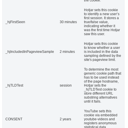
the cookie.
Hotjar sets this cookie
to identify a new user’s
first session. It stores a
_hjFirstSeen
30 minutes
true/false value,
indicating whether it
was the first time Hotjar
saw this user.
Hotjar sets this cookie
to know whether a user
_hjIncludedInPageviewSample
2 minutes
is included in the data
sampling defined by the
site's pageview limit.
To determine the most
generic cookie path that
has to be used instead
of the page hostname,
_hjTLDTest
session
Hotjar sets the
_hjTLDTest cookie to
store different URL
substring alternatives
until it fails.
YouTube sets this
cookie via embedded
CONSENT
2 years
youtube-videos and
registers anonymous
statistical data.