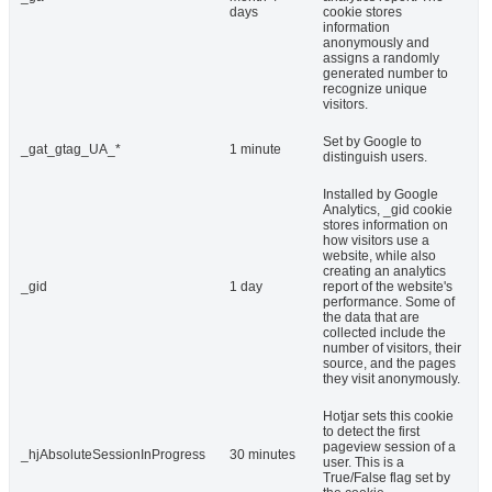
days
cookie stores
information
anonymously and
assigns a randomly
generated number to
recognize unique
visitors.
Set by Google to
_gat_gtag_UA_*
1 minute
distinguish users.
Installed by Google
Analytics, _gid cookie
stores information on
how visitors use a
website, while also
creating an analytics
_gid
1 day
report of the website's
performance. Some of
the data that are
collected include the
number of visitors, their
source, and the pages
they visit anonymously.
Hotjar sets this cookie
to detect the first
pageview session of a
_hjAbsoluteSessionInProgress
30 minutes
user. This is a
True/False flag set by