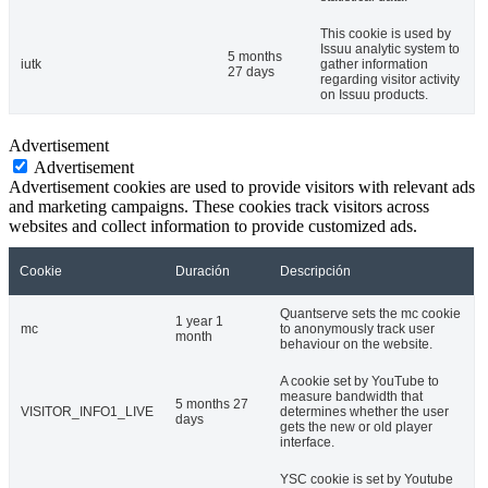
This cookie is used by
Issuu analytic system to
5 months
iutk
gather information
27 days
regarding visitor activity
on Issuu products.
Advertisement
Advertisement
Advertisement cookies are used to provide visitors with relevant ads
and marketing campaigns. These cookies track visitors across
websites and collect information to provide customized ads.
Cookie
Duración
Descripción
Quantserve sets the mc cookie
1 year 1
mc
to anonymously track user
month
behaviour on the website.
A cookie set by YouTube to
measure bandwidth that
5 months 27
VISITOR_INFO1_LIVE
determines whether the user
days
gets the new or old player
interface.
YSC cookie is set by Youtube