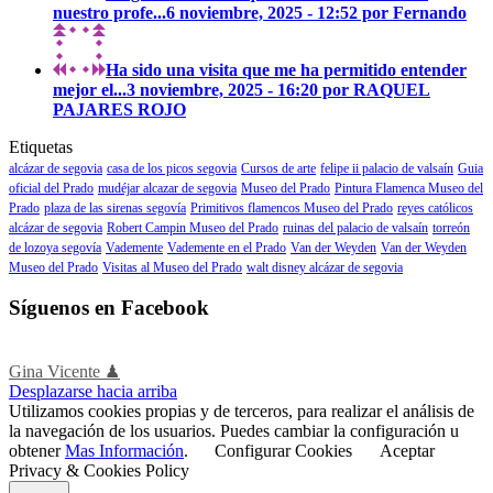
nuestro profe...
6 noviembre, 2025 - 12:52 por Fernando
Ha sido una visita que me ha permitido entender
mejor el...
3 noviembre, 2025 - 16:20 por RAQUEL
PAJARES ROJO
Etiquetas
alcázar de segovia
casa de los picos segovia
Cursos de arte
felipe ii palacio de valsaín
Guia
oficial del Prado
mudéjar alcazar de segovia
Museo del Prado
Pintura Flamenca Museo del
Prado
plaza de las sirenas segovía
Primitivos flamencos Museo del Prado
reyes católicos
alcázar de segovia
Robert Campin Museo del Prado
ruinas del palacio de valsaín
torreón
de lozoya segovía
Vademente
Vademente en el Prado
Van der Weyden
Van der Weyden
Museo del Prado
Visitas al Museo del Prado
walt disney alcázar de segovia
Síguenos en Facebook
Gina Vicente ♟
Desplazarse hacia arriba
Utilizamos cookies propias y de terceros, para realizar el análisis de
la navegación de los usuarios. Puedes cambiar la configuración u
obtener
Mas Información
.
Configurar Cookies
Aceptar
Privacy & Cookies Policy