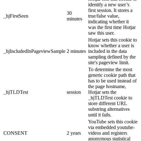
identify a new user’s
first session. It stores a
30
_hjFirstSeen
true/false value,
minutes
indicating whether it
was the first time Hotjar
saw this user.
Hotjar sets this cookie to
know whether a user is
_hjIncludedInPageviewSample
2 minutes
included in the data
sampling defined by the
site's pageview limit.
To determine the most
generic cookie path that
has to be used instead of
the page hostname,
_hjTLDTest
session
Hotjar sets the
_hjTLDTest cookie to
store different URL
substring alternatives
until it fails.
YouTube sets this cookie
via embedded youtube-
CONSENT
2 years
videos and registers
anonymous statistical