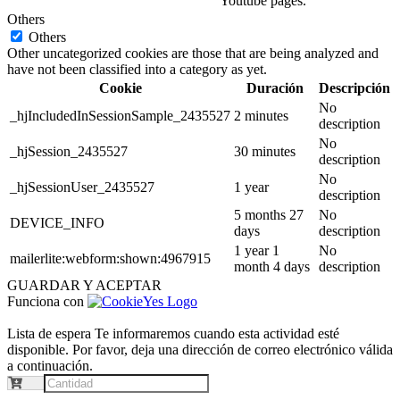
Youtube pages.
Others
Others
Other uncategorized cookies are those that are being analyzed and
have not been classified into a category as yet.
Cookie
Duración
Descripción
No
_hjIncludedInSessionSample_2435527
2 minutes
description
No
_hjSession_2435527
30 minutes
description
No
_hjSessionUser_2435527
1 year
description
5 months 27
No
DEVICE_INFO
days
description
1 year 1
No
mailerlite:webform:shown:4967915
month 4 days
description
GUARDAR Y ACEPTAR
Funciona con
Lista de espera
Te informaremos cuando esta actividad esté
disponible. Por favor, deja una dirección de correo electrónico válida
a continuación.