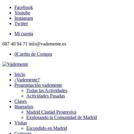
Facebook
Youtube
Instagram
Twitter
Mi cuenta
687 40 94 71 info@vademente.es
0
Carrito de Compra
Inicio
¿Vademente?
Programación vademente
Todas las Actividades
Actividades Pasadas
Clases
Itinerarios
Madrid Ciudad Progresiva
Explorando la Comunidad de Madrid
Visitas
Escondido en Madrid
Contacto