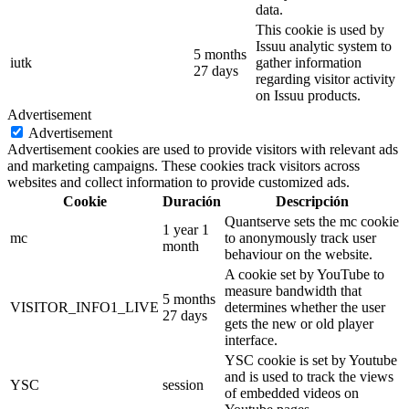
data.
This cookie is used by
Issuu analytic system to
5 months
iutk
gather information
27 days
regarding visitor activity
on Issuu products.
Advertisement
Advertisement
Advertisement cookies are used to provide visitors with relevant ads
and marketing campaigns. These cookies track visitors across
websites and collect information to provide customized ads.
Cookie
Duración
Descripción
Quantserve sets the mc cookie
1 year 1
mc
to anonymously track user
month
behaviour on the website.
A cookie set by YouTube to
measure bandwidth that
5 months
VISITOR_INFO1_LIVE
determines whether the user
27 days
gets the new or old player
interface.
YSC cookie is set by Youtube
and is used to track the views
YSC
session
of embedded videos on