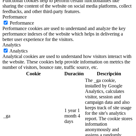
Functional cookies help to perform certain functionalities like
sharing the content of the website on social media platforms, collect
feedbacks, and other third-party features.
Performance
Performance
Performance cookies are used to understand and analyze the key
performance indexes of the website which helps in delivering a
better user experience for the visitors.
Analytics
Analytics
Analytical cookies are used to understand how visitors interact with
the website. These cookies help provide information on metrics the
number of visitors, bounce rate, traffic source, etc.
Cookie
Duración
Descripción
The _ga cookie,
installed by Google
Analytics, calculates
visitor, session and
campaign data and also
keeps track of site usage
1 year 1
for the site's analytics
_ga
month 4
report. The cookie stores
days
information
anonymously and
assigns a randomly