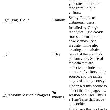
generated number to
recognize unique
visitors.
Set by Google to
_gat_gtag_UA_*
1 minute
distinguish users.
Installed by Google
Analytics, _gid cookie
stores information on
how visitors use a
website, while also
creating an analytics
_gid
1 day
report of the website's
performance. Some of
the data that are
collected include the
number of visitors, their
source, and the pages
they visit anonymously.
Hotjar sets this cookie to
detect the first pageview
30
_hjAbsoluteSessionInProgress
session of a user. This is
minutes
a True/False flag set by
the cookie.
Hotjar sets this cookie to