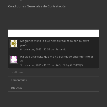
Condiciones Generales de Contratación
Comentarios
Magnífica visita la que hemos realizado con nuestro
profe...
6 noviembre, 2025 - 12:52 por Fernando
Ha sido una visita que me ha permitido entender mejor
el...
3 noviembre, 2025 - 16:20 por RAQUEL PAJARES ROJO
Lo último
Comentarios
Etiquetas