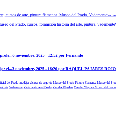
Vadem
profe...
6 noviembre, 2025 - 12:52 por Fernando
r el...
3 noviembre, 2025 - 16:20 por RAQUEL PAJARES ROJO
ficial del Prado
mudéjar alcazar de segovia
Museo del Prado
Pintura Flamenca Museo del Pra
segovía
Vademente
Vademente en el Prado
Van der Weyden
Van der Weyden Museo del Prado