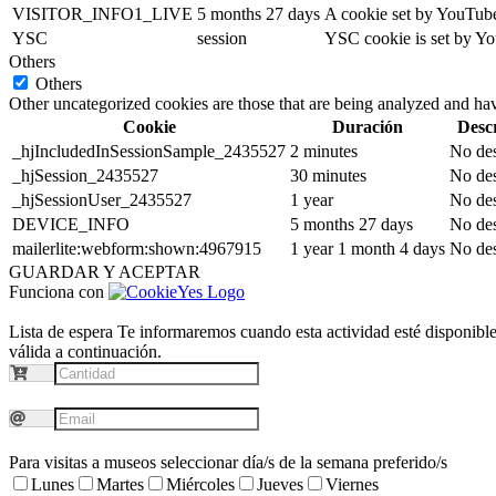
VISITOR_INFO1_LIVE
5 months 27 days
A cookie set by YouTube 
YSC
session
YSC cookie is set by Yo
Others
Others
Other uncategorized cookies are those that are being analyzed and have
Cookie
Duración
Desc
_hjIncludedInSessionSample_2435527
2 minutes
No des
_hjSession_2435527
30 minutes
No des
_hjSessionUser_2435527
1 year
No des
DEVICE_INFO
5 months 27 days
No des
mailerlite:webform:shown:4967915
1 year 1 month 4 days
No des
GUARDAR Y ACEPTAR
Funciona con
Lista de espera
Te informaremos cuando esta actividad esté disponible.
válida a continuación.
Para visitas a museos seleccionar día/s de la semana preferido/s
Lunes
Martes
Miércoles
Jueves
Viernes