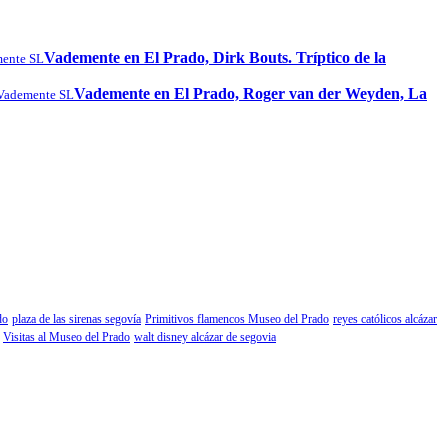
Vademente en El Prado, Dirk Bouts. Tríptico de la
ente SL
Vademente en El Prado, Roger van der Weyden, La
Vademente SL
do
plaza de las sirenas segovía
Primitivos flamencos Museo del Prado
reyes católicos alcázar
Visitas al Museo del Prado
walt disney alcázar de segovia