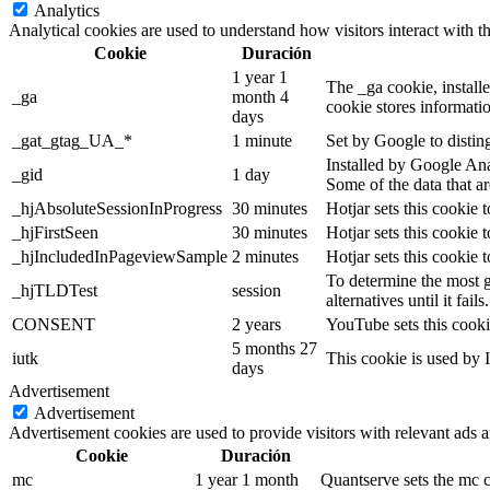
Analytics
Analytical cookies are used to understand how visitors interact with th
Cookie
Duración
1 year 1
The _ga cookie, installe
_ga
month 4
cookie stores informati
days
_gat_gtag_UA_*
1 minute
Set by Google to distin
Installed by Google Anal
_gid
1 day
Some of the data that ar
_hjAbsoluteSessionInProgress
30 minutes
Hotjar sets this cookie t
_hjFirstSeen
30 minutes
Hotjar sets this cookie t
_hjIncludedInPageviewSample
2 minutes
Hotjar sets this cookie 
To determine the most g
_hjTLDTest
session
alternatives until it fails.
CONSENT
2 years
YouTube sets this cooki
5 months 27
iutk
This cookie is used by I
days
Advertisement
Advertisement
Advertisement cookies are used to provide visitors with relevant ads 
Cookie
Duración
mc
1 year 1 month
Quantserve sets the mc 