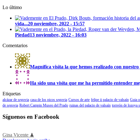
Lo último
vida...
20 noviembre, 2022 - 15:57
Piedad
13 noviembre, 2022 - 16:03
Comentarios
Magnífica visita la que hemos realizado con nuestro 
Ha sido una visita que me ha permitido entender mejo
Etiquetas
alcázar de segovia
casa de los picos segovia
Cursos de arte
felipe ii palacio de valsaín
Guia o
de segovia
Robert Campin Museo del Prado
ruinas del palacio de valsaín
torreón de lozoya 
Síguenos en Facebook
Gina Vicente ♟