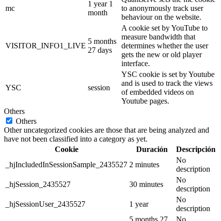
1 year 1
mc
to anonymously track user
month
behaviour on the website.
A cookie set by YouTube to
measure bandwidth that
5 months
VISITOR_INFO1_LIVE
determines whether the user
27 days
gets the new or old player
interface.
YSC cookie is set by Youtube
and is used to track the views
YSC
session
of embedded videos on
Youtube pages.
Others
Others
Other uncategorized cookies are those that are being analyzed and
have not been classified into a category as yet.
Cookie
Duración
Descripción
No
_hjIncludedInSessionSample_2435527
2 minutes
description
No
_hjSession_2435527
30 minutes
description
No
_hjSessionUser_2435527
1 year
description
5 months 27
No