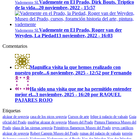
Vademente en El Prado, Dirk Bouts. Tríptico
Vademente SL
de la vida...
20 noviembre, 2022 - 15:57
Vademente en El Prado, Roger van der
Vademente SL
Weyden, La Piedad
13 noviembre, 2022 - 16:03
Comentarios
Magnífica visita la que hemos realizado con
nuestro profe...
6 noviembre, 2025 - 12:52 por Fernando
Ha sido una visita que me ha permitido entender
mejor el...
3 noviembre, 2025 - 16:20 por RAQUEL
PAJARES ROJO
Etiquetas
alcázar de segovia
casa de los picos segovia
Cursos de arte
felipe ii palacio de valsaín
Guia
oficial del Prado
mudéjar alcazar de segovia
Museo del Prado
Pintura Flamenca Museo del
Prado
plaza de las sirenas segovía
Primitivos flamencos Museo del Prado
reyes católicos
alcázar de segovia
Robert Campin Museo del Prado
ruinas del palacio de valsaín
torreón
de lozoya segovía
Vademente
Vademente en el Prado
Van der Weyden
Van der Weyden