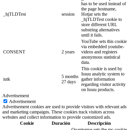
has to be used instead of
the page hostname,
_hjTLDTest
session
Hotjar sets the
_hjTLDTest cookie to
store different URL
substring alternatives
until it fails.
YouTube sets this cookie
via embedded youtube-
CONSENT
2 years
videos and registers
anonymous statistical
data.
This cookie is used by
Issuu analytic system to
5 months
iutk
gather information
27 days
regarding visitor activity
on Issuu products.
Advertisement
Advertisement
Advertisement cookies are used to provide visitors with relevant ads
and marketing campaigns. These cookies track visitors across
websites and collect information to provide customized ads.
Cookie
Duración
Descripción
Quantserve sets the mc cookie