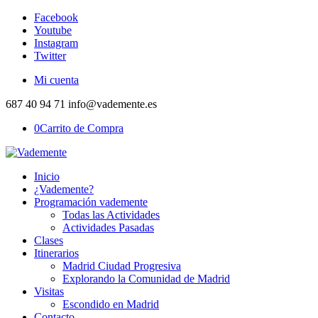
Facebook
Youtube
Instagram
Twitter
Mi cuenta
687 40 94 71 info@vademente.es
0
Carrito de Compra
Inicio
¿Vademente?
Programación vademente
Todas las Actividades
Actividades Pasadas
Clases
Itinerarios
Madrid Ciudad Progresiva
Explorando la Comunidad de Madrid
Visitas
Escondido en Madrid
Contacto