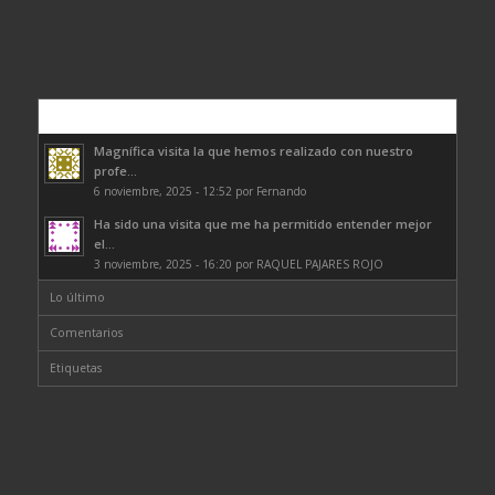
Comentarios
Magnífica visita la que hemos realizado con nuestro
profe...
6 noviembre, 2025 - 12:52 por Fernando
Ha sido una visita que me ha permitido entender mejor
el...
3 noviembre, 2025 - 16:20 por RAQUEL PAJARES ROJO
Lo último
Comentarios
Etiquetas