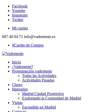
Facebook
Youtube
Instagram
Twitter
Mi cuenta
687 40 94 71 info@vademente.es
0
Carrito de Compra
Inicio
¿Vademente?
Programación vademente
Todas las Actividades
Actividades Pasadas
Clases
Itinerarios
Madrid Ciudad Progresiva
Explorando la Comunidad de Madrid
Visitas
Escondido en Madrid
Contacto