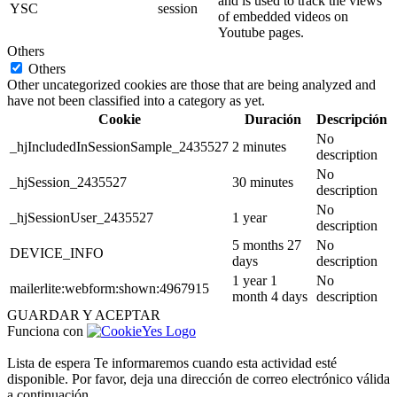
and is used to track the views
YSC
session
of embedded videos on
Youtube pages.
Others
Others
Other uncategorized cookies are those that are being analyzed and
have not been classified into a category as yet.
Cookie
Duración
Descripción
No
_hjIncludedInSessionSample_2435527
2 minutes
description
No
_hjSession_2435527
30 minutes
description
No
_hjSessionUser_2435527
1 year
description
5 months 27
No
DEVICE_INFO
days
description
1 year 1
No
mailerlite:webform:shown:4967915
month 4 days
description
GUARDAR Y ACEPTAR
Funciona con
Lista de espera
Te informaremos cuando esta actividad esté
disponible. Por favor, deja una dirección de correo electrónico válida
a continuación.