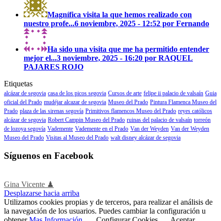
Magnífica visita la que hemos realizado con
nuestro profe...
6 noviembre, 2025 - 12:52 por Fernando
Ha sido una visita que me ha permitido entender
mejor el...
3 noviembre, 2025 - 16:20 por RAQUEL
PAJARES ROJO
Etiquetas
alcázar de segovia
casa de los picos segovia
Cursos de arte
felipe ii palacio de valsaín
Guia
oficial del Prado
mudéjar alcazar de segovia
Museo del Prado
Pintura Flamenca Museo del
Prado
plaza de las sirenas segovía
Primitivos flamencos Museo del Prado
reyes católicos
alcázar de segovia
Robert Campin Museo del Prado
ruinas del palacio de valsaín
torreón
de lozoya segovía
Vademente
Vademente en el Prado
Van der Weyden
Van der Weyden
Museo del Prado
Visitas al Museo del Prado
walt disney alcázar de segovia
Síguenos en Facebook
Gina Vicente ♟
Desplazarse hacia arriba
Utilizamos cookies propias y de terceros, para realizar el análisis de
la navegación de los usuarios. Puedes cambiar la configuración u
obtener
Mas Información
.
Configurar Cookies
Aceptar