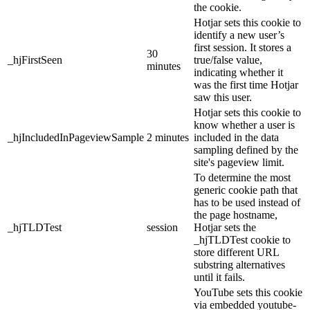
the cookie.
Hotjar sets this cookie to
identify a new user’s
first session. It stores a
30
_hjFirstSeen
true/false value,
minutes
indicating whether it
was the first time Hotjar
saw this user.
Hotjar sets this cookie to
know whether a user is
_hjIncludedInPageviewSample
2 minutes
included in the data
sampling defined by the
site's pageview limit.
To determine the most
generic cookie path that
has to be used instead of
the page hostname,
_hjTLDTest
session
Hotjar sets the
_hjTLDTest cookie to
store different URL
substring alternatives
until it fails.
YouTube sets this cookie
via embedded youtube-