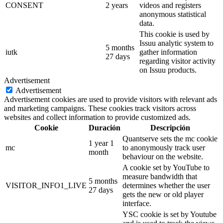
CONSENT
2 years
videos and registers
anonymous statistical
data.
This cookie is used by
Issuu analytic system to
5 months
iutk
gather information
27 days
regarding visitor activity
on Issuu products.
Advertisement
Advertisement
Advertisement cookies are used to provide visitors with relevant ads
and marketing campaigns. These cookies track visitors across
websites and collect information to provide customized ads.
Cookie
Duración
Descripción
Quantserve sets the mc cookie
1 year 1
mc
to anonymously track user
month
behaviour on the website.
A cookie set by YouTube to
measure bandwidth that
5 months
VISITOR_INFO1_LIVE
determines whether the user
27 days
gets the new or old player
interface.
YSC cookie is set by Youtube