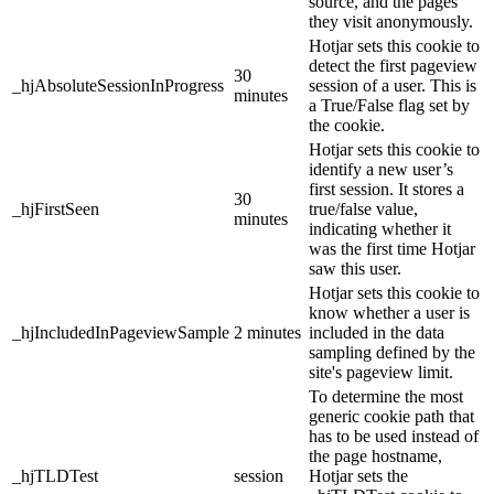
source, and the pages
they visit anonymously.
Hotjar sets this cookie to
detect the first pageview
30
_hjAbsoluteSessionInProgress
session of a user. This is
minutes
a True/False flag set by
the cookie.
Hotjar sets this cookie to
identify a new user’s
first session. It stores a
30
_hjFirstSeen
true/false value,
minutes
indicating whether it
was the first time Hotjar
saw this user.
Hotjar sets this cookie to
know whether a user is
_hjIncludedInPageviewSample
2 minutes
included in the data
sampling defined by the
site's pageview limit.
To determine the most
generic cookie path that
has to be used instead of
the page hostname,
_hjTLDTest
session
Hotjar sets the