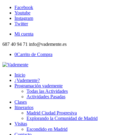
Facebook
Youtube
Instagram
Twitter
Mi cuenta
687 40 94 71 info@vademente.es
0
Carrito de Compra
Inicio
¿Vademente?
Programación vademente
Todas las Actividades
Actividades Pasadas
Clases
Itinerarios
Madrid Ciudad Progresiva
Explorando la Comunidad de Madrid
Visitas
Escondido en Madrid
Contacto