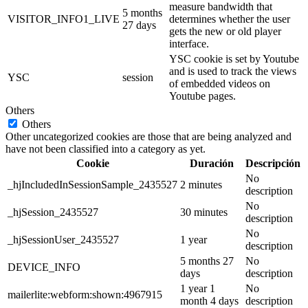
measure bandwidth that
5 months
VISITOR_INFO1_LIVE
determines whether the user
27 days
gets the new or old player
interface.
YSC cookie is set by Youtube
and is used to track the views
YSC
session
of embedded videos on
Youtube pages.
Others
Others
Other uncategorized cookies are those that are being analyzed and
have not been classified into a category as yet.
Cookie
Duración
Descripción
No
_hjIncludedInSessionSample_2435527
2 minutes
description
No
_hjSession_2435527
30 minutes
description
No
_hjSessionUser_2435527
1 year
description
5 months 27
No
DEVICE_INFO
days
description
1 year 1
No
mailerlite:webform:shown:4967915
month 4 days
description