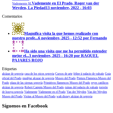
Vademente en El Prado, Roger van der
Vademente SL
Weyden, La Piedad
13 noviembre, 2022 - 16:03
Comentarios
Magnífica visita la que hemos realizado con
nuestro profe...
6 noviembre, 2025 - 12:52 por Fernando
Ha sido una visita que me ha permitido entender
mejor el...
3 noviembre, 2025 - 16:20 por RAQUEL
PAJARES ROJO
Etiquetas
alcázar de segovia
casa de los picos segovia
Cursos de arte
felipe ii palacio de valsaín
Guia
oficial del Prado
mudéjar alcazar de segovia
Museo del Prado
Pintura Flamenca Museo del
Prado
plaza de las sirenas segovía
Primitivos flamencos Museo del Prado
reyes católicos
alcázar de segovia
Robert Campin Museo del Prado
ruinas del palacio de valsaín
torreón
de lozoya segovía
Vademente
Vademente en el Prado
Van der Weyden
Van der Weyden
Museo del Prado
Visitas al Museo del Prado
walt disney alcázar de segovia
Síguenos en Facebook