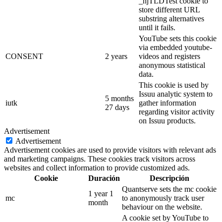
_hjTLDTest cookie to
store different URL
substring alternatives
until it fails.
YouTube sets this cookie
via embedded youtube-
CONSENT
2 years
videos and registers
anonymous statistical
data.
This cookie is used by
Issuu analytic system to
5 months
iutk
gather information
27 days
regarding visitor activity
on Issuu products.
Advertisement
Advertisement
Advertisement cookies are used to provide visitors with relevant ads
and marketing campaigns. These cookies track visitors across
websites and collect information to provide customized ads.
Cookie
Duración
Descripción
Quantserve sets the mc cookie
1 year 1
mc
to anonymously track user
month
behaviour on the website.
A cookie set by YouTube to