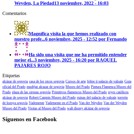
Weyden, La Piedad
13 noviembre, 2022 - 16:03
Comentarios
Magnífica visita la que hemos realizado con
nuestro profe...
6 noviembre, 2025 - 12:52 por Fernando
Ha sido una visita que me ha permitido entender
mejor el...
3 noviembre, 2025 - 16:20 por RAQUEL
PAJARES ROJO
Etiquetas
alcázar de segovia
casa de los picos segovia
Cursos de arte
felipe ii palacio de valsaín
Guia
oficial del Prado
mudéjar alcazar de segovia
Museo del Prado
Pintura Flamenca Museo del
Prado
plaza de las sirenas segovía
Primitivos flamencos Museo del Prado
reyes católicos
alcázar de segovia
Robert Campin Museo del Prado
ruinas del palacio de valsaín
torreón
de lozoya segovía
Vademente
Vademente en el Prado
Van der Weyden
Van der Weyden
Museo del Prado
Visitas al Museo del Prado
walt disney alcázar de segovia
Síguenos en Facebook