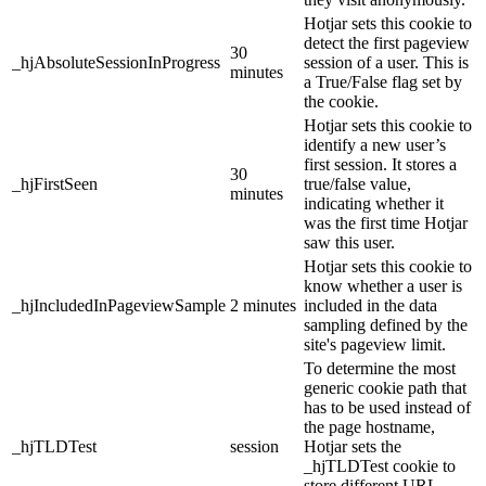
Hotjar sets this cookie to
detect the first pageview
30
_hjAbsoluteSessionInProgress
session of a user. This is
minutes
a True/False flag set by
the cookie.
Hotjar sets this cookie to
identify a new user’s
first session. It stores a
30
_hjFirstSeen
true/false value,
minutes
indicating whether it
was the first time Hotjar
saw this user.
Hotjar sets this cookie to
know whether a user is
_hjIncludedInPageviewSample
2 minutes
included in the data
sampling defined by the
site's pageview limit.
To determine the most
generic cookie path that
has to be used instead of
the page hostname,
_hjTLDTest
session
Hotjar sets the
_hjTLDTest cookie to
store different URL