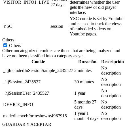
VISITOR_INFO1_LIVE
determines whether the user
27 days
gets the new or old player
interface.
YSC cookie is set by Youtube
and is used to track the views
YSC
session
of embedded videos on
Youtube pages.
Others
Others
Other uncategorized cookies are those that are being analyzed and
have not been classified into a category as yet.
Cookie
Duración
Descripción
No
_hjIncludedInSessionSample_2435527
2 minutes
description
No
_hjSession_2435527
30 minutes
description
No
_hjSessionUser_2435527
1 year
description
5 months 27
No
DEVICE_INFO
days
description
1 year 1
No
mailerlite:webform:shown:4967915
month 4 days
description
GUARDAR Y ACEPTAR