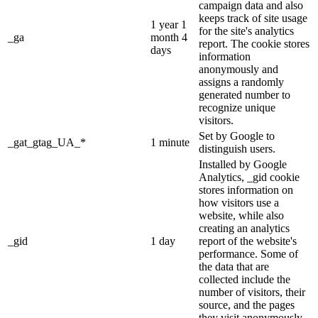
campaign data and also
keeps track of site usage
1 year 1
for the site's analytics
_ga
month 4
report. The cookie stores
days
information
anonymously and
assigns a randomly
generated number to
recognize unique
visitors.
Set by Google to
_gat_gtag_UA_*
1 minute
distinguish users.
Installed by Google
Analytics, _gid cookie
stores information on
how visitors use a
website, while also
creating an analytics
_gid
1 day
report of the website's
performance. Some of
the data that are
collected include the
number of visitors, their
source, and the pages
they visit anonymously.