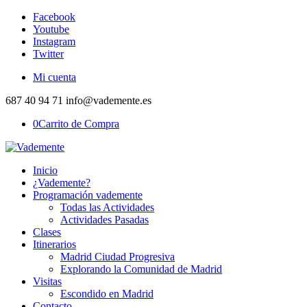
Facebook
Youtube
Instagram
Twitter
Mi cuenta
687 40 94 71 info@vademente.es
0
Carrito de Compra
Inicio
¿Vademente?
Programación vademente
Todas las Actividades
Actividades Pasadas
Clases
Itinerarios
Madrid Ciudad Progresiva
Explorando la Comunidad de Madrid
Visitas
Escondido en Madrid
Contacto