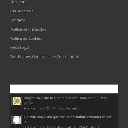
Mi cuenta
Tus Reservas
Contacto
Política de Privacidad
Política de Cookies
Aviso Legal
Condiciones Generales de Contratación
Comentarios
Magnífica visita la que hemos realizado con nuestro
profe...
6 noviembre, 2025 - 12:52 por Fernando
Ha sido una visita que me ha permitido entender mejor
el...
3 noviembre, 2025 - 16:20 por RAQUEL PAJARES ROJO