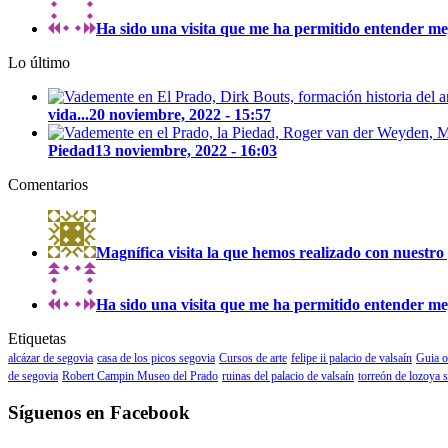
Ha sido una visita que me ha permitido entender mejo
Lo último
vida...
20 noviembre, 2022 - 15:57
Piedad
13 noviembre, 2022 - 16:03
Comentarios
Magnífica visita la que hemos realizado con nuestro 
Ha sido una visita que me ha permitido entender mejo
Etiquetas
alcázar de segovia
casa de los picos segovia
Cursos de arte
felipe ii palacio de valsaín
Guia o
de segovia
Robert Campin Museo del Prado
ruinas del palacio de valsaín
torreón de lozoya 
Síguenos en Facebook