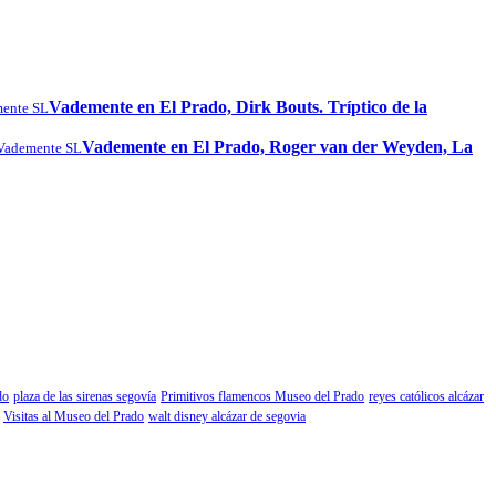
Vademente en El Prado, Dirk Bouts. Tríptico de la
ente SL
Vademente en El Prado, Roger van der Weyden, La
Vademente SL
do
plaza de las sirenas segovía
Primitivos flamencos Museo del Prado
reyes católicos alcázar
Visitas al Museo del Prado
walt disney alcázar de segovia