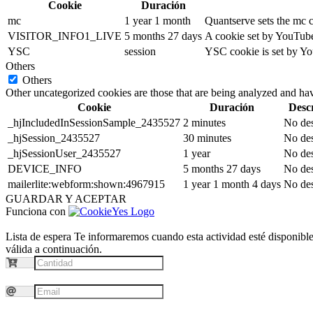
Cookie
Duración
mc
1 year 1 month
Quantserve sets the mc 
VISITOR_INFO1_LIVE
5 months 27 days
A cookie set by YouTube 
YSC
session
YSC cookie is set by Yo
Others
Others
Other uncategorized cookies are those that are being analyzed and have
Cookie
Duración
Desc
_hjIncludedInSessionSample_2435527
2 minutes
No des
_hjSession_2435527
30 minutes
No des
_hjSessionUser_2435527
1 year
No des
DEVICE_INFO
5 months 27 days
No des
mailerlite:webform:shown:4967915
1 year 1 month 4 days
No des
GUARDAR Y ACEPTAR
Funciona con
Lista de espera
Te informaremos cuando esta actividad esté disponible.
válida a continuación.