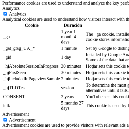
Performance cookies are used to understand and analyze the key perfor
Analytics
Analytics
Analytical cookies are used to understand how visitors interact with th
Cookie
Duración
1 year 1
The _ga cookie, installe
_ga
month 4
cookie stores informati
days
_gat_gtag_UA_*
1 minute
Set by Google to distin
Installed by Google Anal
_gid
1 day
Some of the data that ar
_hjAbsoluteSessionInProgress
30 minutes
Hotjar sets this cookie t
_hjFirstSeen
30 minutes
Hotjar sets this cookie t
_hjIncludedInPageviewSample
2 minutes
Hotjar sets this cookie 
To determine the most g
_hjTLDTest
session
alternatives until it fails.
CONSENT
2 years
YouTube sets this cooki
5 months 27
iutk
This cookie is used by I
days
Advertisement
Advertisement
Advertisement cookies are used to provide visitors with relevant ads 