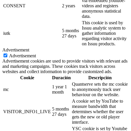
via embedded youtube-
CONSENT
2 years
videos and registers
anonymous statistical
data.
This cookie is used by
Issuu analytic system to
5 months
iutk
gather information
27 days
regarding visitor activity
on Issuu products.
Advertisement
Advertisement
Advertisement cookies are used to provide visitors with relevant ads
and marketing campaigns. These cookies track visitors across
websites and collect information to provide customized ads.
Cookie
Duración
Descripción
Quantserve sets the mc cookie
1 year 1
mc
to anonymously track user
month
behaviour on the website.
A cookie set by YouTube to
measure bandwidth that
5 months
VISITOR_INFO1_LIVE
determines whether the user
27 days
gets the new or old player
interface.
YSC cookie is set by Youtube