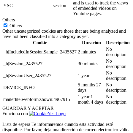
and is used to track the views
YSC
session
of embedded videos on
Youtube pages.
Others
Others
Other uncategorized cookies are those that are being analyzed and
have not been classified into a category as yet.
Cookie
Duración
Descripción
No
_hjIncludedInSessionSample_2435527
2 minutes
description
No
_hjSession_2435527
30 minutes
description
No
_hjSessionUser_2435527
1 year
description
5 months 27
No
DEVICE_INFO
days
description
1 year 1
No
mailerlite:webform:shown:4967915
month 4 days
description
GUARDAR Y ACEPTAR
Funciona con
Lista de espera
Te informaremos cuando esta actividad esté
disponible. Por favor, deja una dirección de correo electrónico válida