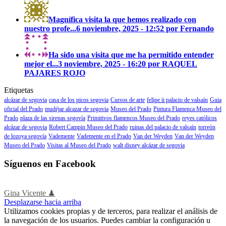
Magnífica visita la que hemos realizado con
nuestro profe...
6 noviembre, 2025 - 12:52 por Fernando
Ha sido una visita que me ha permitido entender
mejor el...
3 noviembre, 2025 - 16:20 por RAQUEL
PAJARES ROJO
Etiquetas
alcázar de segovia
casa de los picos segovia
Cursos de arte
felipe ii palacio de valsaín
Guia
oficial del Prado
mudéjar alcazar de segovia
Museo del Prado
Pintura Flamenca Museo del
Prado
plaza de las sirenas segovía
Primitivos flamencos Museo del Prado
reyes católicos
alcázar de segovia
Robert Campin Museo del Prado
ruinas del palacio de valsaín
torreón
de lozoya segovía
Vademente
Vademente en el Prado
Van der Weyden
Van der Weyden
Museo del Prado
Visitas al Museo del Prado
walt disney alcázar de segovia
Síguenos en Facebook
Gina Vicente ♟
Desplazarse hacia arriba
Utilizamos cookies propias y de terceros, para realizar el análisis de
la navegación de los usuarios. Puedes cambiar la configuración u