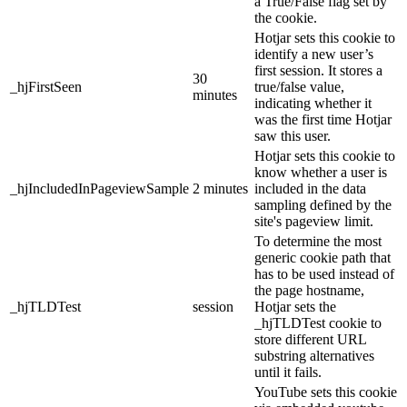
a True/False flag set by
the cookie.
Hotjar sets this cookie to
identify a new user’s
first session. It stores a
30
_hjFirstSeen
true/false value,
minutes
indicating whether it
was the first time Hotjar
saw this user.
Hotjar sets this cookie to
know whether a user is
_hjIncludedInPageviewSample
2 minutes
included in the data
sampling defined by the
site's pageview limit.
To determine the most
generic cookie path that
has to be used instead of
the page hostname,
_hjTLDTest
session
Hotjar sets the
_hjTLDTest cookie to
store different URL
substring alternatives
until it fails.
YouTube sets this cookie