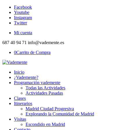
Facebook
Youtube
Instagram
Twitter
Mi cuenta
687 40 94 71 info@vademente.es
0
Carrito de Compra
Inicio
¿Vademente?
Programación vademente
Todas las Actividades
Actividades Pasadas
Clases
Itinerarios
Madrid Ciudad Progresiva
Explorando la Comunidad de Madrid
Visitas
Escondido en Madrid
Contacto