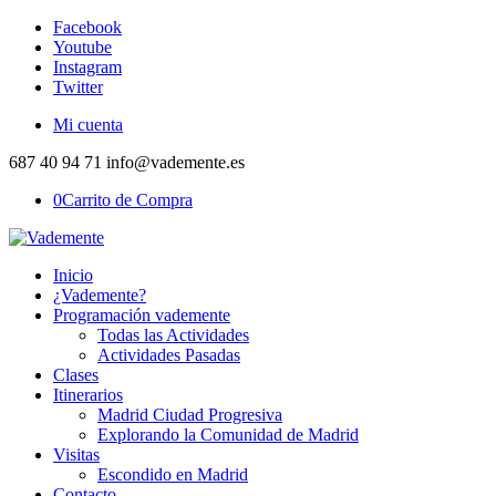
Facebook
Youtube
Instagram
Twitter
Mi cuenta
687 40 94 71 info@vademente.es
0
Carrito de Compra
Inicio
¿Vademente?
Programación vademente
Todas las Actividades
Actividades Pasadas
Clases
Itinerarios
Madrid Ciudad Progresiva
Explorando la Comunidad de Madrid
Visitas
Escondido en Madrid
Contacto