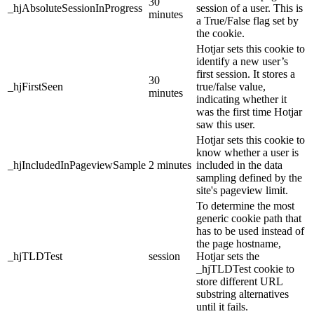
30
_hjAbsoluteSessionInProgress
session of a user. This is
minutes
a True/False flag set by
the cookie.
Hotjar sets this cookie to
identify a new user’s
first session. It stores a
30
_hjFirstSeen
true/false value,
minutes
indicating whether it
was the first time Hotjar
saw this user.
Hotjar sets this cookie to
know whether a user is
_hjIncludedInPageviewSample
2 minutes
included in the data
sampling defined by the
site's pageview limit.
To determine the most
generic cookie path that
has to be used instead of
the page hostname,
_hjTLDTest
session
Hotjar sets the
_hjTLDTest cookie to
store different URL
substring alternatives
until it fails.