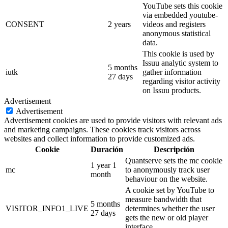
YouTube sets this cookie
via embedded youtube-
CONSENT
2 years
videos and registers
anonymous statistical
data.
This cookie is used by
Issuu analytic system to
5 months
iutk
gather information
27 days
regarding visitor activity
on Issuu products.
Advertisement
Advertisement
Advertisement cookies are used to provide visitors with relevant ads
and marketing campaigns. These cookies track visitors across
websites and collect information to provide customized ads.
Cookie
Duración
Descripción
Quantserve sets the mc cookie
1 year 1
mc
to anonymously track user
month
behaviour on the website.
A cookie set by YouTube to
measure bandwidth that
5 months
VISITOR_INFO1_LIVE
determines whether the user
27 days
gets the new or old player
interface.