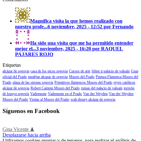
Magnífica visita la que hemos realizado con
nuestro profe...
6 noviembre, 2025 - 12:52 por Fernando
Ha sido una visita que me ha permitido entender
mejor el...
3 noviembre, 2025 - 16:20 por RAQUEL
PAJARES ROJO
Etiquetas
alcázar de segovia
casa de los picos segovia
Cursos de arte
felipe ii palacio de valsaín
Guia
oficial del Prado
mudéjar alcazar de segovia
Museo del Prado
Pintura Flamenca Museo del
Prado
plaza de las sirenas segovía
Primitivos flamencos Museo del Prado
reyes católicos
alcázar de segovia
Robert Campin Museo del Prado
ruinas del palacio de valsaín
torreón
de lozoya segovía
Vademente
Vademente en el Prado
Van der Weyden
Van der Weyden
Museo del Prado
Visitas al Museo del Prado
walt disney alcázar de segovia
Síguenos en Facebook
Gina Vicente ♟
Desplazarse hacia arriba
Utilizamos cookies propias y de terceros, para realizar el análisis de