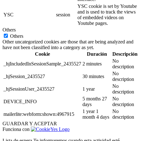
YSC cookie is set by Youtube
and is used to track the views
YSC
session
of embedded videos on
Youtube pages.
Others
Others
Other uncategorized cookies are those that are being analyzed and
have not been classified into a category as yet.
Cookie
Duración
Descripción
No
_hjIncludedInSessionSample_2435527
2 minutes
description
No
_hjSession_2435527
30 minutes
description
No
_hjSessionUser_2435527
1 year
description
5 months 27
No
DEVICE_INFO
days
description
1 year 1
No
mailerlite:webform:shown:4967915
month 4 days
description
GUARDAR Y ACEPTAR
Funciona con
Lista de espera
Te informaremos cuando esta actividad esté