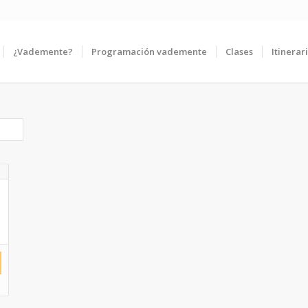
¿Vademente?
Programación vademente
Clases
Itinerar