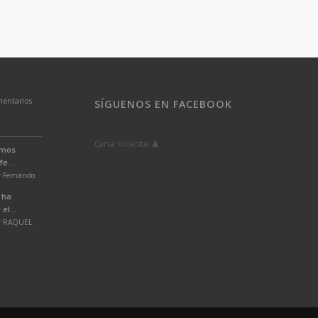
entarios
SÍGUENOS EN FACEBOOK
Gina Vicente ♟
emos
e...
r Fernando
 ha
el...
or RAQUEL