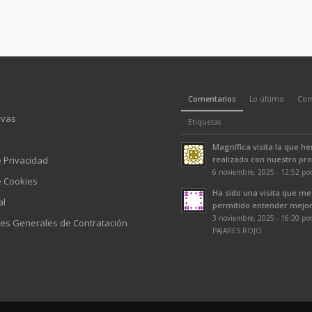
Comentarios
Lo último
Com
rvas
Etiquetas
Magnífica visita la que h
e Privacidad
realizado con nuestro prof
6 noviembre, 2025 - 12:52 po
e Cookies
Ha sido una visita que me
al
permitido entender mejor 
3 noviembre, 2025 - 16:20 p
es Generales de Contratación
PAJARES ROJO