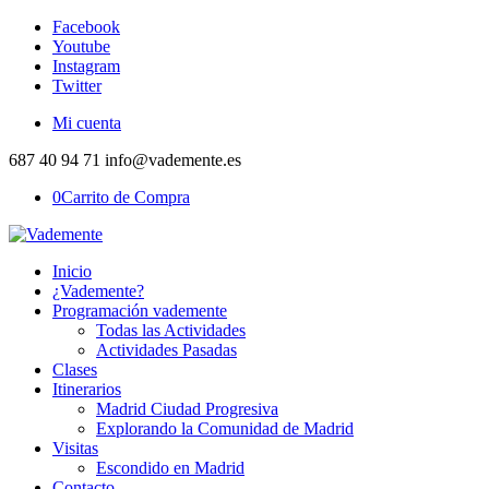
Facebook
Youtube
Instagram
Twitter
Mi cuenta
687 40 94 71 info@vademente.es
0
Carrito de Compra
Inicio
¿Vademente?
Programación vademente
Todas las Actividades
Actividades Pasadas
Clases
Itinerarios
Madrid Ciudad Progresiva
Explorando la Comunidad de Madrid
Visitas
Escondido en Madrid
Contacto