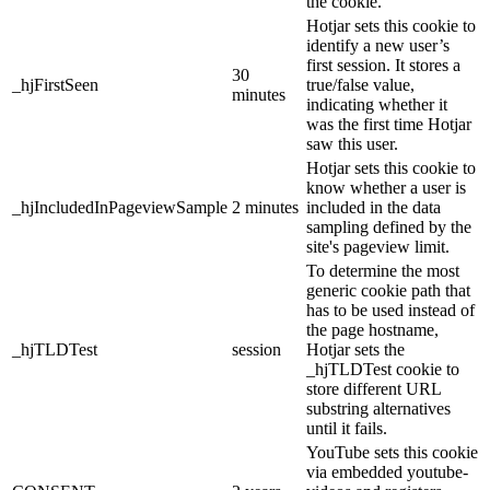
the cookie.
Hotjar sets this cookie to
identify a new user’s
first session. It stores a
30
_hjFirstSeen
true/false value,
minutes
indicating whether it
was the first time Hotjar
saw this user.
Hotjar sets this cookie to
know whether a user is
_hjIncludedInPageviewSample
2 minutes
included in the data
sampling defined by the
site's pageview limit.
To determine the most
generic cookie path that
has to be used instead of
the page hostname,
_hjTLDTest
session
Hotjar sets the
_hjTLDTest cookie to
store different URL
substring alternatives
until it fails.
YouTube sets this cookie
via embedded youtube-