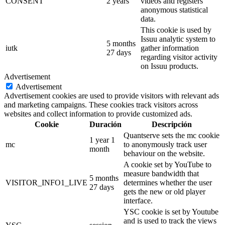
CONSENT
2 years
videos and registers
anonymous statistical
data.
This cookie is used by
Issuu analytic system to
5 months
iutk
gather information
27 days
regarding visitor activity
on Issuu products.
Advertisement
Advertisement
Advertisement cookies are used to provide visitors with relevant ads
and marketing campaigns. These cookies track visitors across
websites and collect information to provide customized ads.
Cookie
Duración
Descripción
Quantserve sets the mc cookie
1 year 1
mc
to anonymously track user
month
behaviour on the website.
A cookie set by YouTube to
measure bandwidth that
5 months
VISITOR_INFO1_LIVE
determines whether the user
27 days
gets the new or old player
interface.
YSC cookie is set by Youtube
and is used to track the views