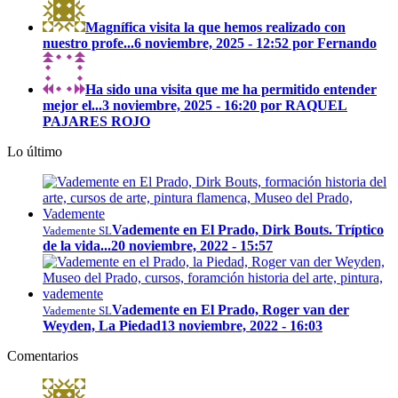
Magnífica visita la que hemos realizado con
nuestro profe...
6 noviembre, 2025 - 12:52 por Fernando
Ha sido una visita que me ha permitido entender
mejor el...
3 noviembre, 2025 - 16:20 por RAQUEL
PAJARES ROJO
Lo último
Vademente en El Prado, Dirk Bouts. Tríptico
Vademente SL
de la vida...
20 noviembre, 2022 - 15:57
Vademente en El Prado, Roger van der
Vademente SL
Weyden, La Piedad
13 noviembre, 2022 - 16:03
Comentarios