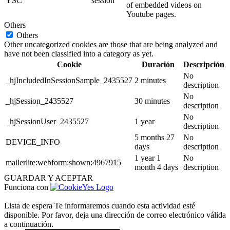
YSC
session
of embedded videos on
Youtube pages.
Others
Others
Other uncategorized cookies are those that are being analyzed and
have not been classified into a category as yet.
Cookie
Duración
Descripción
No
_hjIncludedInSessionSample_2435527
2 minutes
description
No
_hjSession_2435527
30 minutes
description
No
_hjSessionUser_2435527
1 year
description
5 months 27
No
DEVICE_INFO
days
description
1 year 1
No
mailerlite:webform:shown:4967915
month 4 days
description
GUARDAR Y ACEPTAR
Funciona con
Lista de espera
Te informaremos cuando esta actividad esté
disponible. Por favor, deja una dirección de correo electrónico válida
a continuación.