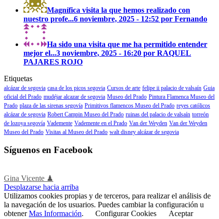
Magnífica visita la que hemos realizado con
nuestro profe...
6 noviembre, 2025 - 12:52 por Fernando
Ha sido una visita que me ha permitido entender
mejor el...
3 noviembre, 2025 - 16:20 por RAQUEL
PAJARES ROJO
Etiquetas
alcázar de segovia
casa de los picos segovia
Cursos de arte
felipe ii palacio de valsaín
Guia
oficial del Prado
mudéjar alcazar de segovia
Museo del Prado
Pintura Flamenca Museo del
Prado
plaza de las sirenas segovía
Primitivos flamencos Museo del Prado
reyes católicos
alcázar de segovia
Robert Campin Museo del Prado
ruinas del palacio de valsaín
torreón
de lozoya segovía
Vademente
Vademente en el Prado
Van der Weyden
Van der Weyden
Museo del Prado
Visitas al Museo del Prado
walt disney alcázar de segovia
Síguenos en Facebook
Gina Vicente ♟
Desplazarse hacia arriba
Utilizamos cookies propias y de terceros, para realizar el análisis de
la navegación de los usuarios. Puedes cambiar la configuración u
obtener
Mas Información
.
Configurar Cookies
Aceptar