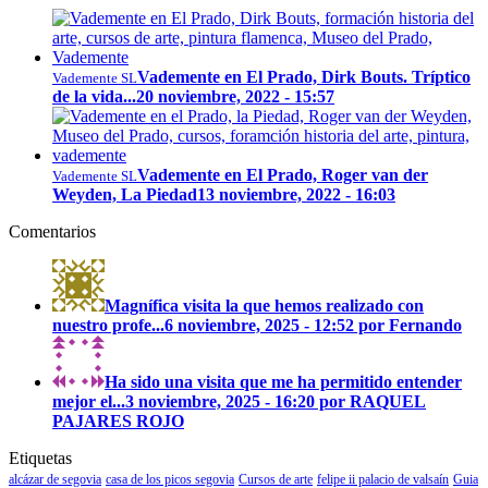
Vademente en El Prado, Dirk Bouts. Tríptico
Vademente SL
de la vida...
20 noviembre, 2022 - 15:57
Vademente en El Prado, Roger van der
Vademente SL
Weyden, La Piedad
13 noviembre, 2022 - 16:03
Comentarios
Magnífica visita la que hemos realizado con
nuestro profe...
6 noviembre, 2025 - 12:52 por Fernando
Ha sido una visita que me ha permitido entender
mejor el...
3 noviembre, 2025 - 16:20 por RAQUEL
PAJARES ROJO
Etiquetas
alcázar de segovia
casa de los picos segovia
Cursos de arte
felipe ii palacio de valsaín
Guia