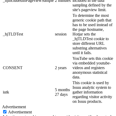
_hjIncludedInPageviewSample
2 minutes
included in the data
sampling defined by the
site's pageview limit.
To determine the most
generic cookie path that
has to be used instead of
the page hostname,
_hjTLDTest
session
Hotjar sets the
_hjTLDTest cookie to
store different URL
substring alternatives
until it fails.
YouTube sets this cookie
via embedded youtube-
CONSENT
2 years
videos and registers
anonymous statistical
data.
This cookie is used by
Issuu analytic system to
5 months
iutk
gather information
27 days
regarding visitor activity
on Issuu products.
Advertisement
Advertisement