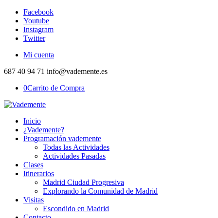
Facebook
Youtube
Instagram
Twitter
Mi cuenta
687 40 94 71 info@vademente.es
0
Carrito de Compra
Inicio
¿Vademente?
Programación vademente
Todas las Actividades
Actividades Pasadas
Clases
Itinerarios
Madrid Ciudad Progresiva
Explorando la Comunidad de Madrid
Visitas
Escondido en Madrid
Contacto