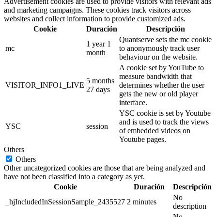
Advertisement cookies are used to provide visitors with relevant ads
and marketing campaigns. These cookies track visitors across
websites and collect information to provide customized ads.
Cookie
Duración
Descripción
Quantserve sets the mc cookie
1 year 1
mc
to anonymously track user
month
behaviour on the website.
A cookie set by YouTube to
measure bandwidth that
5 months
VISITOR_INFO1_LIVE
determines whether the user
27 days
gets the new or old player
interface.
YSC cookie is set by Youtube
and is used to track the views
YSC
session
of embedded videos on
Youtube pages.
Others
Others
Other uncategorized cookies are those that are being analyzed and
have not been classified into a category as yet.
Cookie
Duración
Descripción
No
_hjIncludedInSessionSample_2435527
2 minutes
description
No