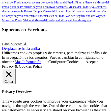
oficial del Prado
mudéjar alcazar de segovia
Museo del Prado
Pintura Flamenca Museo del
Prado
plaza de las sirenas segovía
Primitivos flamencos Museo del Prado
reyes católicos
alcázar de segovia
Robert Campin Museo del Prado
ruinas del palacio de valsaín
torreón
de lozoya segovía
Vademente
Vademente en el Prado
Van der Weyden
Van der Weyden
Museo del Prado
Visitas al Museo del Prado
walt disney alcázar de segovia
Síguenos en Facebook
Gina Vicente ♟
Desplazarse hacia arriba
Utilizamos cookies propias y de terceros, para realizar el análisis de
la navegación de los usuarios. Puedes cambiar la configuración u
obtener
Mas Información
.
Configurar Cookies
Aceptar
Privacy & Cookies Policy
Cerrar
Privacy Overview
This website uses cookies to improve your experience while you
navigate through the website. Out of these cookies, the cookies that
are categorized as necessary are stored on your browser as they are