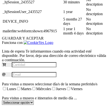
_hjSession_2435527
30 minutes
description
No
_hjSessionUser_2435527
1 year
description
5 months 27
No
DEVICE_INFO
days
description
1 year 1
No
mailerlite:webform:shown:4967915
month 4 days
description
GUARDAR Y ACEPTAR
Funciona con
Lista de espera
Te informaremos cuando esta actividad esté
disponible. Por favor, deja una dirección de correo electrónico válida
a continuación.
Para visitas a museos seleccionar día/s de la semana preferido/s
Lunes
Martes
Miércoles
Jueves
Viernes
Para visitas a museos e itinerarios de medio día ...