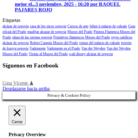
mejor el...
3 noviembre, 2025 - 16:20 por RAQUEL
PAJARES ROJO
Etiquetas
alcázar de segovia
casa de los picos segovia
Cursos de arte
felipe ii palacio de valsaín
Guia
oficial del Prado
mudéjar alcazar de segovia
Museo del Prado
Pintura Flamenca Museo del
Prado
plaza de las sirenas segovía
Primitivos flamencos Museo del Prado
reyes católicos
alcázar de segovia
Robert Campin Museo del Prado
ruinas del palacio de valsaín
torreón
de lozoya segovía
Vademente
Vademente en el Prado
Van der Weyden
Van der Weyden
Museo del Prado
Visitas al Museo del Prado
walt disney alcázar de segovia
Síguenos en Facebook
Gina Vicente ♟
Desplazarse hacia arriba
Privacy & Cookies Policy
Cerrar
Privacy Overview