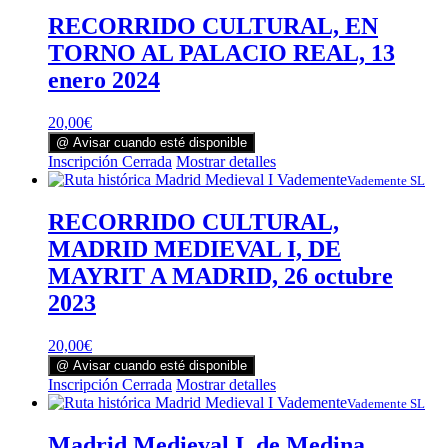
RECORRIDO CULTURAL, EN
TORNO AL PALACIO REAL, 13
enero 2024
20,00
€
@ Avisar cuando esté disponible
Inscripción Cerrada
Mostrar detalles
Vademente SL
RECORRIDO CULTURAL,
MADRID MEDIEVAL I, DE
MAYRIT A MADRID, 26 octubre
2023
20,00
€
@ Avisar cuando esté disponible
Inscripción Cerrada
Mostrar detalles
Vademente SL
Madrid Medieval I, de Medina