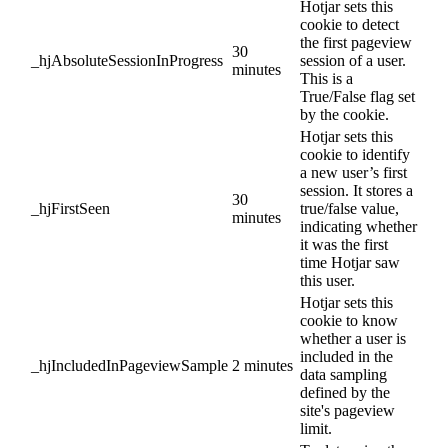
Hotjar sets this
cookie to detect
the first pageview
30
_hjAbsoluteSessionInProgress
session of a user.
minutes
This is a
True/False flag set
by the cookie.
Hotjar sets this
cookie to identify
a new user’s first
session. It stores a
30
_hjFirstSeen
true/false value,
minutes
indicating whether
it was the first
time Hotjar saw
this user.
Hotjar sets this
cookie to know
whether a user is
included in the
_hjIncludedInPageviewSample
2 minutes
data sampling
defined by the
site's pageview
limit.