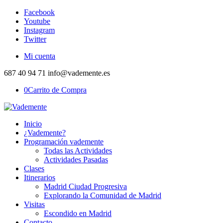
Facebook
Youtube
Instagram
Twitter
Mi cuenta
687 40 94 71 info@vademente.es
0
Carrito de Compra
Inicio
¿Vademente?
Programación vademente
Todas las Actividades
Actividades Pasadas
Clases
Itinerarios
Madrid Ciudad Progresiva
Explorando la Comunidad de Madrid
Visitas
Escondido en Madrid
Contacto