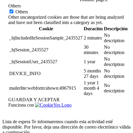
Others
Others
Other uncategorized cookies are those that are being analyzed
and have not been classified into a category as yet.
Cookie
Duración
Descripción
No
_hjIncludedInSessionSample_2435527
2 minutes
description
30
No
_hjSession_2435527
minutes
description
No
_hjSessionUser_2435527
1 year
description
5 months
No
DEVICE_INFO
27 days
description
1 year 1
No
mailerlite:webform:shown:4967915
month 4
description
days
GUARDAR Y ACEPTAR
Funciona con
Lista de espera
Te informaremos cuando esta actividad esté
disponible. Por favor, deja una dirección de correo electrónico válida
a continuación.