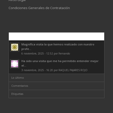
Condiciones Generales de Contratación
Comentarios
Magnífica visita la que hemos realizado con nuestro
profe...
6 noviembre, 2025 - 12:52 por Fernando
Ha sido una visita que me ha permitido entender mejor
el...
3 noviembre, 2025 - 16:20 por RAQUEL PAJARES ROJO
Lo último
Comentarios
Etiquetas